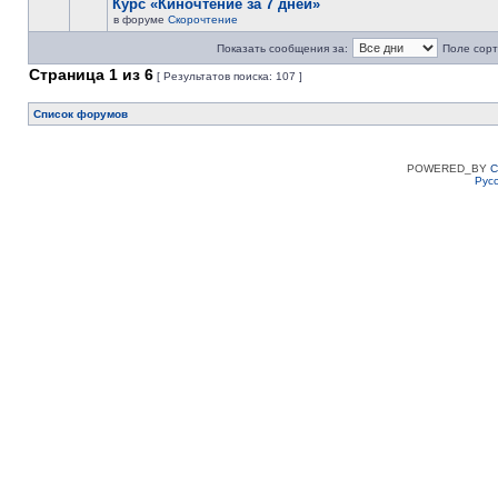
Курс «Киночтение за 7 дней»
в форуме
Скорочтение
Показать сообщения за:
Поле сорт
Страница
1
из
6
[ Результатов поиска: 107 ]
Список форумов
POWERED_BY
C
Рус