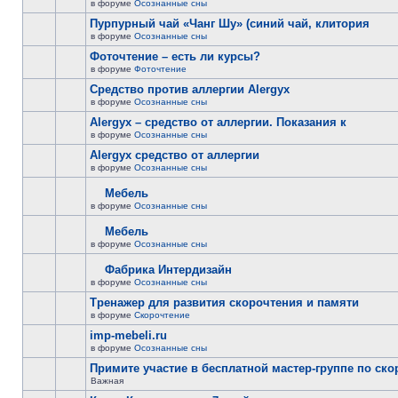
в форуме
Осознанные сны
Пурпурный чай «Чанг Шу» (синий чай, клитория
в форуме
Осознанные сны
Фоточтение – есть ли курсы?
в форуме
Фоточтение
Cредство против аллергии Alergyx
в форуме
Осознанные сны
Alergyx – средство от аллергии. Показания к
в форуме
Осознанные сны
Alergyx средство от аллергии
в форуме
Осознанные сны
Мебель
в форуме
Осознанные сны
Мебель
в форуме
Осознанные сны
Фабрика Интердизайн
в форуме
Осознанные сны
Тренажер для развития скорочтения и памяти
в форуме
Скорочтение
imp-mebeli.ru
в форуме
Осознанные сны
Примите участие в бесплатной мастер-группе по ск
Важная