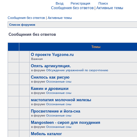
Вход
Регистрация
Поиск
Сообщения без ответов
|
Активные темы
Сообщения без ответов
|
Активные темы
Список форумов
Сообщения без ответов
Темы
О проекте Yugzone.ru
Важная
Опять артикуляция.
в форуме
Обсуждение упражнений по скорочтению
Снилось как рисую
в форуме
Осознанные сны
Камин и дровишки
в форуме
Осознанные сны
мастопатия молочной железы
в форуме
Осознанные сны
Просветление и йога-сна
в форуме
Осознанные сны
Mangosteen - сироп для похудения
в форуме
Осознанные сны
Мебель каталог