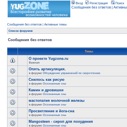
Вход
Регистрация
Поиск
Сообщения без ответов
|
Активны
Сообщения без ответов
|
Активные темы
Список форумов
Сообщения без ответов
Темы
О проекте Yugzone.ru
Важная
Опять артикуляция.
в форуме
Обсуждение упражнений по скорочтению
Снилось как рисую
в форуме
Осознанные сны
Камин и дровишки
в форуме
Осознанные сны
мастопатия молочной железы
в форуме
Осознанные сны
Просветление и йога-сна
в форуме
Осознанные сны
Mangosteen - сироп для похудения
в форуме
Осознанные сны