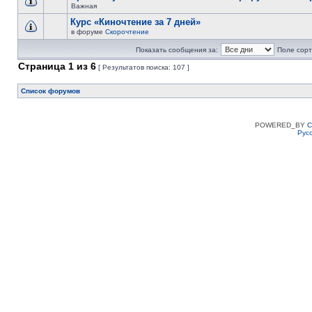
Важная
Курс «Киночтение за 7 дней»
в форуме
Скорочтение
Показать сообщения за:
Поле сорт
Страница
1
из
6
[ Результатов поиска: 107 ]
Список форумов
POWERED_BY
C
Рус