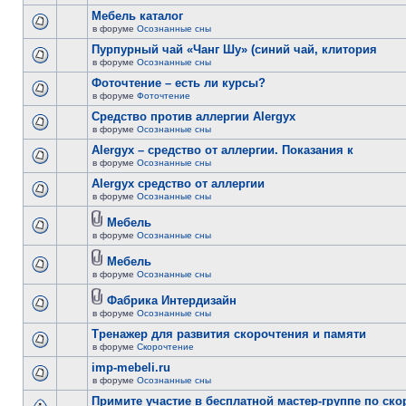
Мебель каталог
в форуме
Осознанные сны
Пурпурный чай «Чанг Шу» (синий чай, клитория
в форуме
Осознанные сны
Фоточтение – есть ли курсы?
в форуме
Фоточтение
Cредство против аллергии Alergyx
в форуме
Осознанные сны
Alergyx – средство от аллергии. Показания к
в форуме
Осознанные сны
Alergyx средство от аллергии
в форуме
Осознанные сны
Мебель
в форуме
Осознанные сны
Мебель
в форуме
Осознанные сны
Фабрика Интердизайн
в форуме
Осознанные сны
Тренажер для развития скорочтения и памяти
в форуме
Скорочтение
imp-mebeli.ru
в форуме
Осознанные сны
Примите участие в бесплатной мастер-группе по ск