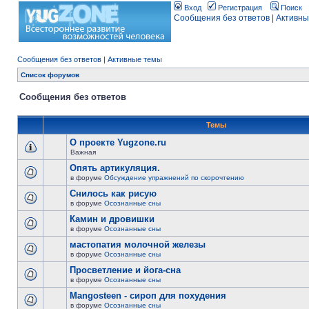
Вход
Регистрация
Поиск
Сообщения без ответов
|
Активны
Сообщения без ответов
|
Активные темы
Список форумов
Сообщения без ответов
Темы
О проекте Yugzone.ru
Важная
Опять артикуляция.
в форуме
Обсуждение упражнений по скорочтению
Снилось как рисую
в форуме
Осознанные сны
Камин и дровишки
в форуме
Осознанные сны
мастопатия молочной железы
в форуме
Осознанные сны
Просветление и йога-сна
в форуме
Осознанные сны
Mangosteen - сироп для похудения
в форуме
Осознанные сны