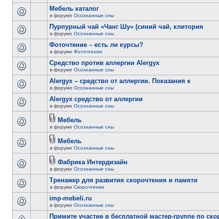
Мебель каталог
в форуме
Осознанные сны
Пурпурный чай «Чанг Шу» (синий чай, клитория
в форуме
Осознанные сны
Фоточтение – есть ли курсы?
в форуме
Фоточтение
Cредство против аллергии Alergyx
в форуме
Осознанные сны
Alergyx – средство от аллергии. Показания к
в форуме
Осознанные сны
Alergyx средство от аллергии
в форуме
Осознанные сны
Мебель
в форуме
Осознанные сны
Мебель
в форуме
Осознанные сны
Фабрика Интердизайн
в форуме
Осознанные сны
Тренажер для развития скорочтения и памяти
в форуме
Скорочтение
imp-mebeli.ru
в форуме
Осознанные сны
Примите участие в бесплатной мастер-группе по ск