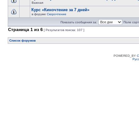
Важная
Курс «Киночтение за 7 дней»
в форуме
Скорочтение
Показать сообщения за:
Поле сорт
Страница
1
из
6
[ Результатов поиска: 107 ]
Список форумов
POWERED_BY
C
Рус