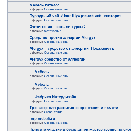
Мебель каталог
в форуме
Осознанные сны
Пурпурный чай «Чанг Шу» (синий чай, клитория
в форуме
Осознанные сны
Фоточтение – есть ли курсы?
в форуме
Фоточтение
Cредство против аллергии Alergyx
в форуме
Осознанные сны
Alergyx – средство от аллергии. Показания к
в форуме
Осознанные сны
Alergyx средство от аллергии
в форуме
Осознанные сны
Мебель
в форуме
Осознанные сны
Мебель
в форуме
Осознанные сны
Фабрика Интердизайн
в форуме
Осознанные сны
Тренажер для развития скорочтения и памяти
в форуме
Скорочтение
imp-mebeli.ru
в форуме
Осознанные сны
Примите участие в бесплатной мастер-группе по ск