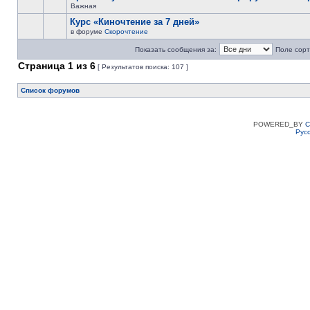
Важная
Курс «Киночтение за 7 дней»
в форуме
Скорочтение
Показать сообщения за:
Поле сорт
Страница
1
из
6
[ Результатов поиска: 107 ]
Список форумов
POWERED_BY
C
Рус