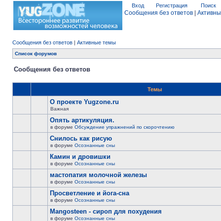
Вход
Регистрация
Поиск
Сообщения без ответов
|
Активны
Сообщения без ответов
|
Активные темы
Список форумов
Сообщения без ответов
Темы
О проекте Yugzone.ru
Важная
Опять артикуляция.
в форуме
Обсуждение упражнений по скорочтению
Снилось как рисую
в форуме
Осознанные сны
Камин и дровишки
в форуме
Осознанные сны
мастопатия молочной железы
в форуме
Осознанные сны
Просветление и йога-сна
в форуме
Осознанные сны
Mangosteen - сироп для похудения
в форуме
Осознанные сны