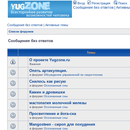
Вход
Регистрация
Поиск
Сообщения без ответов
|
Активны
Сообщения без ответов
|
Активные темы
Список форумов
Сообщения без ответов
Темы
О проекте Yugzone.ru
Важная
Опять артикуляция.
в форуме
Обсуждение упражнений по скорочтению
Снилось как рисую
в форуме
Осознанные сны
Камин и дровишки
в форуме
Осознанные сны
мастопатия молочной железы
в форуме
Осознанные сны
Просветление и йога-сна
в форуме
Осознанные сны
Mangosteen - сироп для похудения
в форуме
Осознанные сны