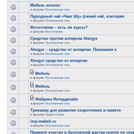
Мебель каталог
в форуме
Осознанные сны
Пурпурный чай «Чанг Шу» (синий чай, клитория
в форуме
Осознанные сны
Фоточтение – есть ли курсы?
в форуме
Фоточтение
Cредство против аллергии Alergyx
в форуме
Осознанные сны
Alergyx – средство от аллергии. Показания к
в форуме
Осознанные сны
Alergyx средство от аллергии
в форуме
Осознанные сны
Мебель
в форуме
Осознанные сны
Мебель
в форуме
Осознанные сны
Фабрика Интердизайн
в форуме
Осознанные сны
Тренажер для развития скорочтения и памяти
в форуме
Скорочтение
imp-mebeli.ru
в форуме
Осознанные сны
Примите участие в бесплатной мастер-группе по ск