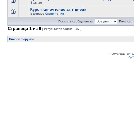
Важная
Курс «Киночтение за 7 дней»
в форуме
Скорочтение
Показать сообщения за:
Поле сорт
Страница
1
из
6
[ Результатов поиска: 107 ]
Список форумов
POWERED_BY
C
Рус