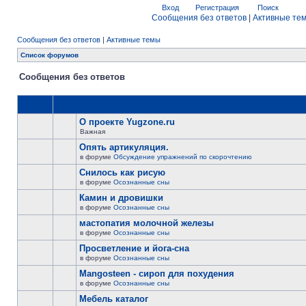
Вход
Регистрация
Поиск
Сообщения без ответов
|
Активные те
Сообщения без ответов
|
Активные темы
Список форумов
Сообщения без ответов
О проекте Yugzone.ru
Важная
Опять артикуляция.
в форуме
Обсуждение упражнений по скорочтению
Снилось как рисую
в форуме
Осознанные сны
Камин и дровишки
в форуме
Осознанные сны
мастопатия молочной железы
в форуме
Осознанные сны
Просветление и йога-сна
в форуме
Осознанные сны
Mangosteen - сироп для похудения
в форуме
Осознанные сны
Мебель каталог