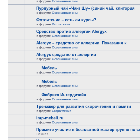
в форуме
Осознанные сны
Пурпурный чай «Чанг Шу» (синий чай, клитория
в форуме
Осознанные сны
Фоточтение – есть ли курсы?
в форуме
Фоточтение
Cредство против аллергии Alergyx
в форуме
Осознанные сны
Alergyx – средство от аллергии. Показания к
в форуме
Осознанные сны
Alergyx средство от аллергии
в форуме
Осознанные сны
Мебель
в форуме
Осознанные сны
Мебель
в форуме
Осознанные сны
Фабрика Интердизайн
в форуме
Осознанные сны
Тренажер для развития скорочтения и памяти
в форуме
Скорочтение
imp-mebeli.ru
в форуме
Осознанные сны
Примите участие в бесплатной мастер-группе по 
Важная