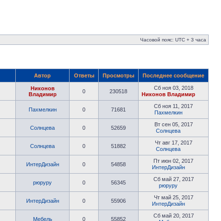
Часовой пояс: UTC + 3 часа
Автор
Ответы
Просмотры
Последнее сообщение
Сб ноя 03, 2018
Никонов
0
230518
Владимир
Никонов Владимир
Сб ноя 11, 2017
Пахмелкин
0
71681
Пахмелкин
Вт сен 05, 2017
Солнцева
0
52659
Солнцева
Чт авг 17, 2017
Солнцева
0
51882
Солнцева
Пт июн 02, 2017
ИнтерДизайн
0
54858
ИнтерДизайн
Сб май 27, 2017
рюруру
0
56345
рюруру
Чт май 25, 2017
ИнтерДизайн
0
55906
ИнтерДизайн
Сб май 20, 2017
Мебель
0
55852