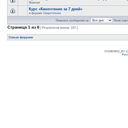
Важная
Курс «Киночтение за 7 дней»
в форуме
Скорочтение
Показать сообщения за:
Поле сорт
Страница
1
из
6
[ Результатов поиска: 107 ]
Список форумов
POWERED_BY
C
Рус