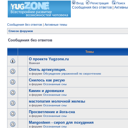
Вход
Регистрация
Поиск
Сообщения без ответов
|
Активны
Сообщения без ответов
|
Активные темы
Список форумов
Сообщения без ответов
Темы
О проекте Yugzone.ru
Важная
Опять артикуляция.
в форуме
Обсуждение упражнений по скорочтению
Снилось как рисую
в форуме
Осознанные сны
Камин и дровишки
в форуме
Осознанные сны
мастопатия молочной железы
в форуме
Осознанные сны
Просветление и йога-сна
в форуме
Осознанные сны
Mangosteen - сироп для похудения
в форуме
Осознанные сны