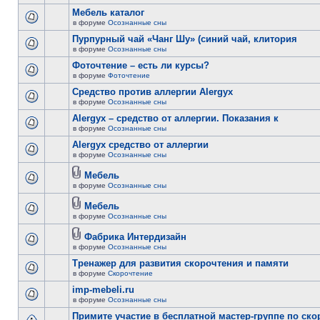
Мебель каталог
в форуме
Осознанные сны
Пурпурный чай «Чанг Шу» (синий чай, клитория
в форуме
Осознанные сны
Фоточтение – есть ли курсы?
в форуме
Фоточтение
Cредство против аллергии Alergyx
в форуме
Осознанные сны
Alergyx – средство от аллергии. Показания к
в форуме
Осознанные сны
Alergyx средство от аллергии
в форуме
Осознанные сны
Мебель
в форуме
Осознанные сны
Мебель
в форуме
Осознанные сны
Фабрика Интердизайн
в форуме
Осознанные сны
Тренажер для развития скорочтения и памяти
в форуме
Скорочтение
imp-mebeli.ru
в форуме
Осознанные сны
Примите участие в бесплатной мастер-группе по ск