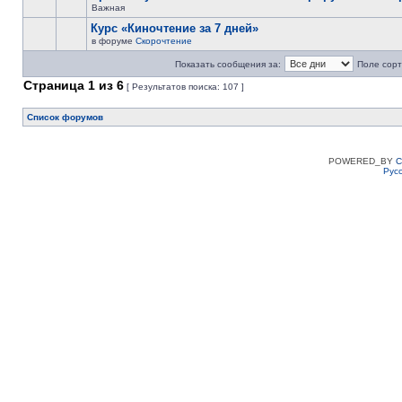
Важная
Курс «Киночтение за 7 дней»
в форуме
Скорочтение
Показать сообщения за:
Поле сорт
Страница
1
из
6
[ Результатов поиска: 107 ]
Список форумов
POWERED_BY
C
Рус