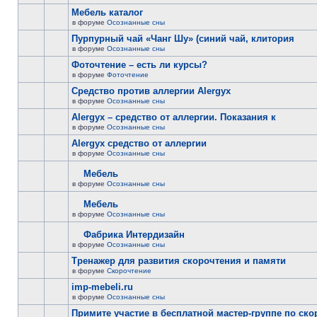
Мебель каталог
в форуме
Осознанные сны
Пурпурный чай «Чанг Шу» (синий чай, клитория
в форуме
Осознанные сны
Фоточтение – есть ли курсы?
в форуме
Фоточтение
Cредство против аллергии Alergyx
в форуме
Осознанные сны
Alergyx – средство от аллергии. Показания к
в форуме
Осознанные сны
Alergyx средство от аллергии
в форуме
Осознанные сны
Мебель
в форуме
Осознанные сны
Мебель
в форуме
Осознанные сны
Фабрика Интердизайн
в форуме
Осознанные сны
Тренажер для развития скорочтения и памяти
в форуме
Скорочтение
imp-mebeli.ru
в форуме
Осознанные сны
Примите участие в бесплатной мастер-группе по ск