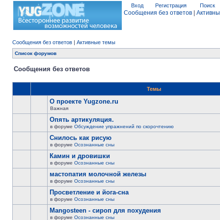
Вход
Регистрация
Поиск
Сообщения без ответов
|
Активны
Сообщения без ответов
|
Активные темы
Список форумов
Сообщения без ответов
Темы
О проекте Yugzone.ru
Важная
Опять артикуляция.
в форуме
Обсуждение упражнений по скорочтению
Снилось как рисую
в форуме
Осознанные сны
Камин и дровишки
в форуме
Осознанные сны
мастопатия молочной железы
в форуме
Осознанные сны
Просветление и йога-сна
в форуме
Осознанные сны
Mangosteen - сироп для похудения
в форуме
Осознанные сны