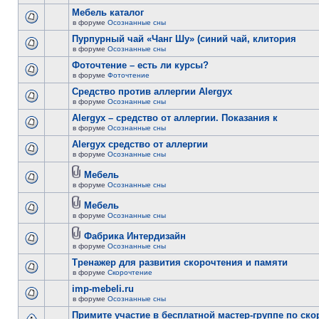
Мебель каталог
в форуме
Осознанные сны
Пурпурный чай «Чанг Шу» (синий чай, клитория
в форуме
Осознанные сны
Фоточтение – есть ли курсы?
в форуме
Фоточтение
Cредство против аллергии Alergyx
в форуме
Осознанные сны
Alergyx – средство от аллергии. Показания к
в форуме
Осознанные сны
Alergyx средство от аллергии
в форуме
Осознанные сны
Мебель
в форуме
Осознанные сны
Мебель
в форуме
Осознанные сны
Фабрика Интердизайн
в форуме
Осознанные сны
Тренажер для развития скорочтения и памяти
в форуме
Скорочтение
imp-mebeli.ru
в форуме
Осознанные сны
Примите участие в бесплатной мастер-группе по ск