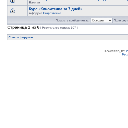
Важная
Курс «Киночтение за 7 дней»
в форуме
Скорочтение
Показать сообщения за:
Поле сорт
Страница
1
из
6
[ Результатов поиска: 107 ]
Список форумов
POWERED_BY
C
Рус