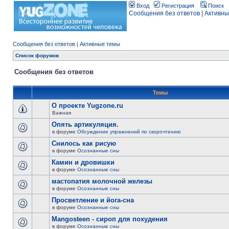
Вход
Регистрация
Поиск
Сообщения без ответов
|
Активны
Сообщения без ответов
|
Активные темы
Список форумов
Сообщения без ответов
Темы
О проекте Yugzone.ru
Важная
Опять артикуляция.
в форуме
Обсуждение упражнений по скорочтению
Снилось как рисую
в форуме
Осознанные сны
Камин и дровишки
в форуме
Осознанные сны
мастопатия молочной железы
в форуме
Осознанные сны
Просветление и йога-сна
в форуме
Осознанные сны
Mangosteen - сироп для похудения
в форуме
Осознанные сны