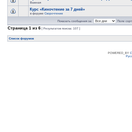
Важная
Курс «Киночтение за 7 дней»
в форуме
Скорочтение
Показать сообщения за:
Поле сорт
Страница
1
из
6
[ Результатов поиска: 107 ]
Список форумов
POWERED_BY
C
Рус