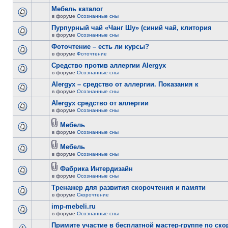
Мебель каталог
в форуме
Осознанные сны
Пурпурный чай «Чанг Шу» (синий чай, клитория
в форуме
Осознанные сны
Фоточтение – есть ли курсы?
в форуме
Фоточтение
Cредство против аллергии Alergyx
в форуме
Осознанные сны
Alergyx – средство от аллергии. Показания к
в форуме
Осознанные сны
Alergyx средство от аллергии
в форуме
Осознанные сны
Мебель
в форуме
Осознанные сны
Мебель
в форуме
Осознанные сны
Фабрика Интердизайн
в форуме
Осознанные сны
Тренажер для развития скорочтения и памяти
в форуме
Скорочтение
imp-mebeli.ru
в форуме
Осознанные сны
Примите участие в бесплатной мастер-группе по ск