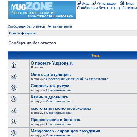
Вход
Регистрация
Поиск
Сообщения без ответов
|
Активны
Сообщения без ответов
|
Активные темы
Список форумов
Сообщения без ответов
Темы
О проекте Yugzone.ru
Важная
Опять артикуляция.
в форуме
Обсуждение упражнений по скорочтению
Снилось как рисую
в форуме
Осознанные сны
Камин и дровишки
в форуме
Осознанные сны
мастопатия молочной железы
в форуме
Осознанные сны
Просветление и йога-сна
в форуме
Осознанные сны
Mangosteen - сироп для похудения
в форуме
Осознанные сны