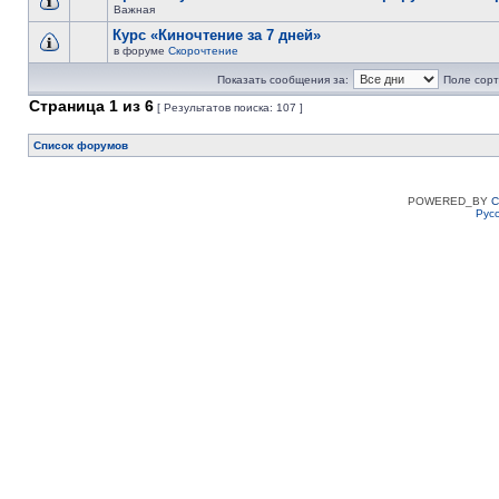
Важная
Курс «Киночтение за 7 дней»
в форуме
Скорочтение
Показать сообщения за:
Поле сорт
Страница
1
из
6
[ Результатов поиска: 107 ]
Список форумов
POWERED_BY
C
Рус