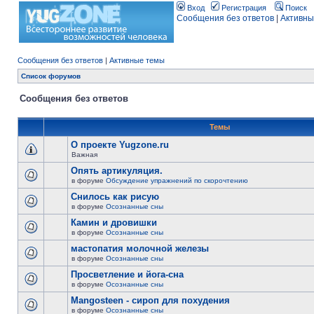
Вход
Регистрация
Поиск
Сообщения без ответов
|
Активны
Сообщения без ответов
|
Активные темы
Список форумов
Сообщения без ответов
Темы
О проекте Yugzone.ru
Важная
Опять артикуляция.
в форуме
Обсуждение упражнений по скорочтению
Снилось как рисую
в форуме
Осознанные сны
Камин и дровишки
в форуме
Осознанные сны
мастопатия молочной железы
в форуме
Осознанные сны
Просветление и йога-сна
в форуме
Осознанные сны
Mangosteen - сироп для похудения
в форуме
Осознанные сны