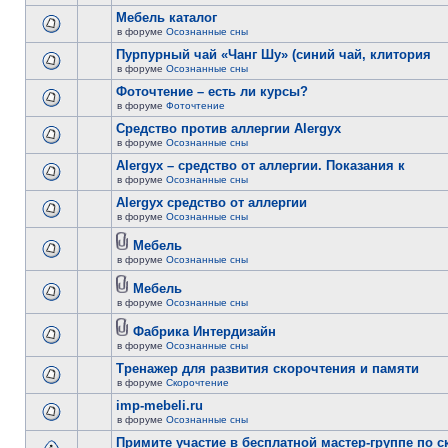
Мебель каталог
в форуме
Осознанные сны
Пурпурный чай «Чанг Шу» (синий чай, клитория
в форуме
Осознанные сны
Фоточтение – есть ли курсы?
в форуме
Фоточтение
Cредство против аллергии Alergyx
в форуме
Осознанные сны
Alergyx – средство от аллергии. Показания к
в форуме
Осознанные сны
Alergyx средство от аллергии
в форуме
Осознанные сны
Мебель
в форуме
Осознанные сны
Мебель
в форуме
Осознанные сны
Фабрика Интердизайн
в форуме
Осознанные сны
Тренажер для развития скорочтения и памяти
в форуме
Скорочтение
imp-mebeli.ru
в форуме
Осознанные сны
Примите участие в бесплатной мастер-группе по 