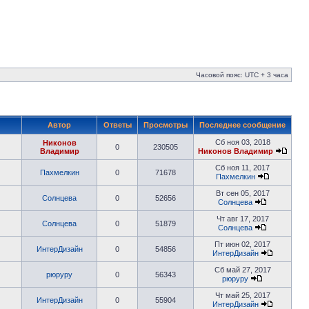
Часовой пояс: UTC + 3 часа
Автор
Ответы
Просмотры
Последнее сообщение
Сб ноя 03, 2018
Никонов
0
230505
Владимир
Никонов Владимир
Сб ноя 11, 2017
Пахмелкин
0
71678
Пахмелкин
Вт сен 05, 2017
Солнцева
0
52656
Солнцева
Чт авг 17, 2017
Солнцева
0
51879
Солнцева
Пт июн 02, 2017
ИнтерДизайн
0
54856
ИнтерДизайн
Сб май 27, 2017
рюруру
0
56343
рюруру
Чт май 25, 2017
ИнтерДизайн
0
55904
ИнтерДизайн