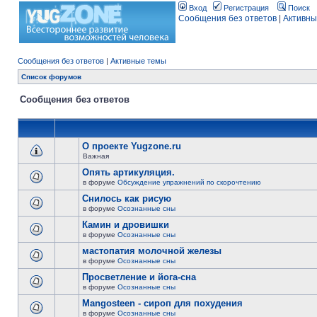
Вход
Регистрация
Поиск
Сообщения без ответов
|
Активны
Сообщения без ответов
|
Активные темы
Список форумов
Сообщения без ответов
О проекте Yugzone.ru
Важная
Опять артикуляция.
в форуме
Обсуждение упражнений по скорочтению
Снилось как рисую
в форуме
Осознанные сны
Камин и дровишки
в форуме
Осознанные сны
мастопатия молочной железы
в форуме
Осознанные сны
Просветление и йога-сна
в форуме
Осознанные сны
Mangosteen - сироп для похудения
в форуме
Осознанные сны