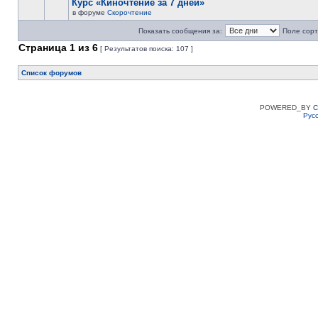
Курс «Киночтение за 7 дней»
в форуме
Скорочтение
Показать сообщения за:
Поле сорт
Страница
1
из
6
[ Результатов поиска: 107 ]
Список форумов
POWERED_BY
C
Рус