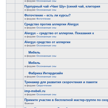
в форуме
Осознанные сны
Пурпурный чай «Чанг Шу» (синий чай, клитория
в форуме
Осознанные сны
Фоточтение – есть ли курсы?
в форуме
Фоточтение
Cредство против аллергии Alergyx
в форуме
Осознанные сны
Alergyx – средство от аллергии. Показания к
в форуме
Осознанные сны
Alergyx средство от аллергии
в форуме
Осознанные сны
Мебель
в форуме
Осознанные сны
Мебель
в форуме
Осознанные сны
Фабрика Интердизайн
в форуме
Осознанные сны
Тренажер для развития скорочтения и памяти
в форуме
Скорочтение
imp-mebeli.ru
в форуме
Осознанные сны
Примите участие в бесплатной мастер-группе по ск
Важная