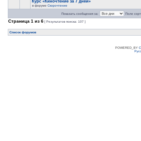
Курс «Киночтение за 7 дней»
в форуме
Скорочтение
Показать сообщения за:
Поле сорт
Страница
1
из
6
[ Результатов поиска: 107 ]
Список форумов
POWERED_BY
C
Рус