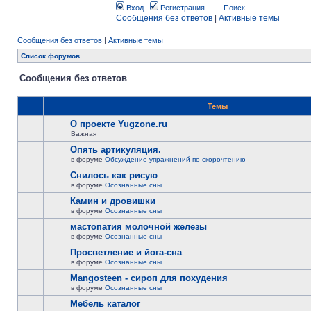
Вход
Регистрация
Поиск
Сообщения без ответов
|
Активные темы
Сообщения без ответов
|
Активные темы
Список форумов
Сообщения без ответов
Темы
О проекте Yugzone.ru
Важная
Опять артикуляция.
в форуме
Обсуждение упражнений по скорочтению
Снилось как рисую
в форуме
Осознанные сны
Камин и дровишки
в форуме
Осознанные сны
мастопатия молочной железы
в форуме
Осознанные сны
Просветление и йога-сна
в форуме
Осознанные сны
Mangosteen - сироп для похудения
в форуме
Осознанные сны
Мебель каталог