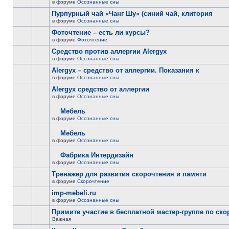
в форуме
Осознанные сны
Пурпурный чай «Чанг Шу» (синий чай, клитория
в форуме
Осознанные сны
Фоточтение – есть ли курсы?
в форуме
Фоточтение
Cредство против аллергии Alergyx
в форуме
Осознанные сны
Alergyx – средство от аллергии. Показания к
в форуме
Осознанные сны
Alergyx средство от аллергии
в форуме
Осознанные сны
Мебель
в форуме
Осознанные сны
Мебель
в форуме
Осознанные сны
Фабрика Интердизайн
в форуме
Осознанные сны
Тренажер для развития скорочтения и памяти
в форуме
Скорочтение
imp-mebeli.ru
в форуме
Осознанные сны
Примите участие в бесплатной мастер-группе по ск
Важная