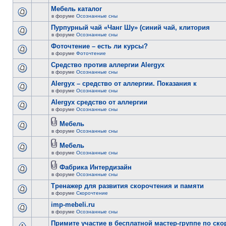
Мебель каталог
в форуме
Осознанные сны
Пурпурный чай «Чанг Шу» (синий чай, клитория
в форуме
Осознанные сны
Фоточтение – есть ли курсы?
в форуме
Фоточтение
Cредство против аллергии Alergyx
в форуме
Осознанные сны
Alergyx – средство от аллергии. Показания к
в форуме
Осознанные сны
Alergyx средство от аллергии
в форуме
Осознанные сны
Мебель
в форуме
Осознанные сны
Мебель
в форуме
Осознанные сны
Фабрика Интердизайн
в форуме
Осознанные сны
Тренажер для развития скорочтения и памяти
в форуме
Скорочтение
imp-mebeli.ru
в форуме
Осознанные сны
Примите участие в бесплатной мастер-группе по ск