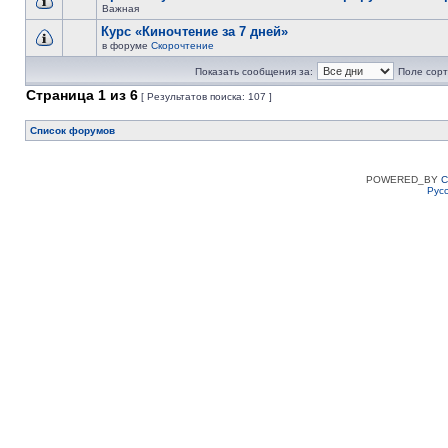
Важная
Курс «Киночтение за 7 дней»
в форуме
Скорочтение
Показать сообщения за:
Поле сорт
Страница
1
из
6
[ Результатов поиска: 107 ]
Список форумов
POWERED_BY
C
Рус