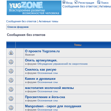
Вход
Регистрация
Поиск
Сообщения без ответов
|
Активны
Сообщения без ответов
|
Активные темы
Список форумов
Сообщения без ответов
Темы
О проекте Yugzone.ru
Важная
Опять артикуляция.
в форуме
Обсуждение упражнений по скорочтению
Снилось как рисую
в форуме
Осознанные сны
Камин и дровишки
в форуме
Осознанные сны
мастопатия молочной железы
в форуме
Осознанные сны
Просветление и йога-сна
в форуме
Осознанные сны
Mangosteen - сироп для похудения
в форуме
Осознанные сны