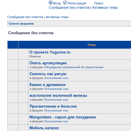
Вход
Регистрация
Поиск
Сообщения без ответов
|
Активные темы
Сообщения без ответов
|
Активные темы
Список форумов
Сообщения без ответов
Темы
О проекте Yugzone.ru
Важная
Опять артикуляция.
в форуме
Обсуждение упражнений по скорочтению
Снилось как рисую
в форуме
Осознанные сны
Камин и дровишки
в форуме
Осознанные сны
мастопатия молочной железы
в форуме
Осознанные сны
Просветление и йога-сна
в форуме
Осознанные сны
Mangosteen - сироп для похудения
в форуме
Осознанные сны
Мебель каталог