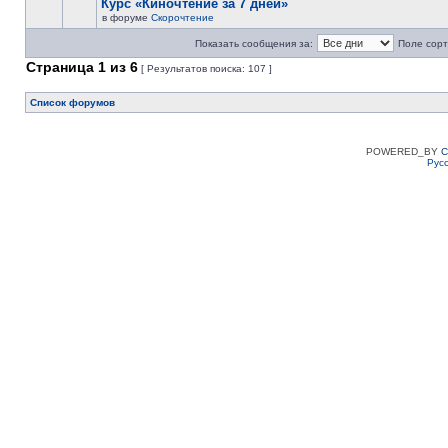
Курс «Киночтение за 7 дней»
в форуме
Скорочтение
Показать сообщения за:
Поле сорт
Страница
1
из
6
[ Результатов поиска: 107 ]
Список форумов
POWERED_BY
C
Рус