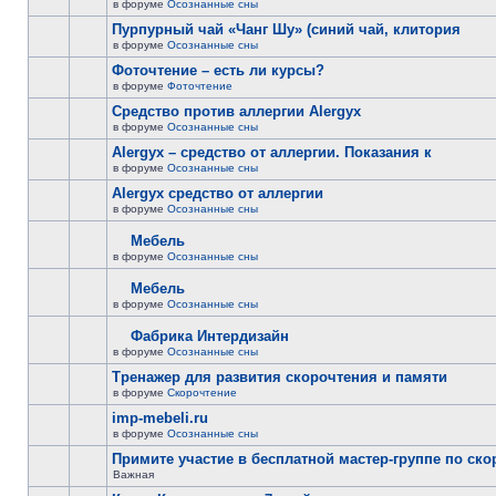
в форуме
Осознанные сны
Пурпурный чай «Чанг Шу» (синий чай, клитория
в форуме
Осознанные сны
Фоточтение – есть ли курсы?
в форуме
Фоточтение
Cредство против аллергии Alergyx
в форуме
Осознанные сны
Alergyx – средство от аллергии. Показания к
в форуме
Осознанные сны
Alergyx средство от аллергии
в форуме
Осознанные сны
Мебель
в форуме
Осознанные сны
Мебель
в форуме
Осознанные сны
Фабрика Интердизайн
в форуме
Осознанные сны
Тренажер для развития скорочтения и памяти
в форуме
Скорочтение
imp-mebeli.ru
в форуме
Осознанные сны
Примите участие в бесплатной мастер-группе по ск
Важная