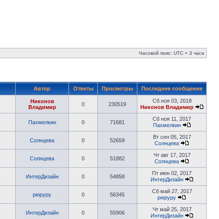
Часовой пояс: UTC + 3 часа
Автор
Ответы
Просмотры
Последнее сообщение
Сб ноя 03, 2018
Никонов
0
230519
Владимир
Никонов Владимир
Сб ноя 11, 2017
Пахмелкин
0
71681
Пахмелкин
Вт сен 05, 2017
Солнцева
0
52659
Солнцева
Чт авг 17, 2017
Солнцева
0
51882
Солнцева
Пт июн 02, 2017
ИнтерДизайн
0
54858
ИнтерДизайн
Сб май 27, 2017
рюруру
0
56345
рюруру
Чт май 25, 2017
ИнтерДизайн
0
55906
ИнтерДизайн