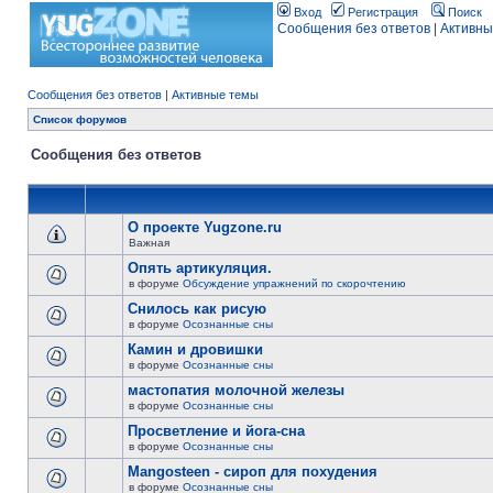
Вход
Регистрация
Поиск
Сообщения без ответов
|
Активны
Сообщения без ответов
|
Активные темы
Список форумов
Сообщения без ответов
О проекте Yugzone.ru
Важная
Опять артикуляция.
в форуме
Обсуждение упражнений по скорочтению
Снилось как рисую
в форуме
Осознанные сны
Камин и дровишки
в форуме
Осознанные сны
мастопатия молочной железы
в форуме
Осознанные сны
Просветление и йога-сна
в форуме
Осознанные сны
Mangosteen - сироп для похудения
в форуме
Осознанные сны