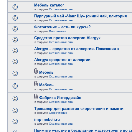
Мебель каталог
в форуме
Осознанные сны
Пурпурный чай «Чанг Шу» (синий чай, клитория
в форуме
Осознанные сны
Фоточтение – есть ли курсы?
в форуме
Фоточтение
Cредство против аллергии Alergyx
в форуме
Осознанные сны
Alergyx – средство от аллергии. Показания к
в форуме
Осознанные сны
Alergyx средство от аллергии
в форуме
Осознанные сны
Мебель
в форуме
Осознанные сны
Мебель
в форуме
Осознанные сны
Фабрика Интердизайн
в форуме
Осознанные сны
Тренажер для развития скорочтения и памяти
в форуме
Скорочтение
imp-mebeli.ru
в форуме
Осознанные сны
Примите участие в бесплатной мастер-группе по 