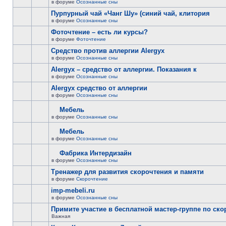
в форуме
Осознанные сны
Пурпурный чай «Чанг Шу» (синий чай, клитория
в форуме
Осознанные сны
Фоточтение – есть ли курсы?
в форуме
Фоточтение
Cредство против аллергии Alergyx
в форуме
Осознанные сны
Alergyx – средство от аллергии. Показания к
в форуме
Осознанные сны
Alergyx средство от аллергии
в форуме
Осознанные сны
Мебель
в форуме
Осознанные сны
Мебель
в форуме
Осознанные сны
Фабрика Интердизайн
в форуме
Осознанные сны
Тренажер для развития скорочтения и памяти
в форуме
Скорочтение
imp-mebeli.ru
в форуме
Осознанные сны
Примите участие в бесплатной мастер-группе по ск
Важная