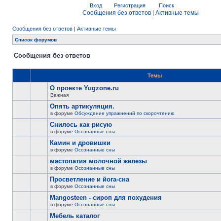
Вход
Регистрация
Поиск
Сообщения без ответов
|
Активные темы
Сообщения без ответов
|
Активные темы
Список форумов
Сообщения без ответов
Темы
О проекте Yugzone.ru
Важная
Опять артикуляция.
в форуме
Обсуждение упражнений по скорочтению
Снилось как рисую
в форуме
Осознанные сны
Камин и дровишки
в форуме
Осознанные сны
мастопатия молочной железы
в форуме
Осознанные сны
Просветление и йога-сна
в форуме
Осознанные сны
Mangosteen - сироп для похудения
в форуме
Осознанные сны
Мебель каталог