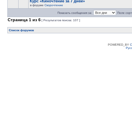
Курс «Киночтение за 7 дней»
в форуме
Скорочтение
Показать сообщения за:
Поле сорт
Страница
1
из
6
[ Результатов поиска: 107 ]
Список форумов
POWERED_BY
C
Рус