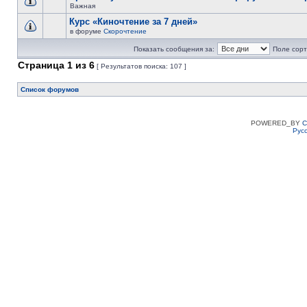
Важная
Курс «Киночтение за 7 дней»
в форуме
Скорочтение
Показать сообщения за:
Поле сорт
Страница
1
из
6
[ Результатов поиска: 107 ]
Список форумов
POWERED_BY
C
Рус