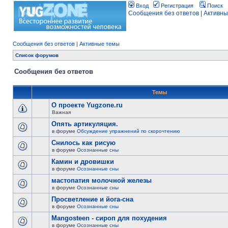
Вход
Регистрация
Поиск
Сообщения без ответов
|
Активны
Сообщения без ответов
|
Активные темы
Список форумов
Сообщения без ответов
Темы
О проекте Yugzone.ru
Важная
Опять артикуляция.
в форуме
Обсуждение упражнений по скорочтению
Снилось как рисую
в форуме
Осознанные сны
Камин и дровишки
в форуме
Осознанные сны
мастопатия молочной железы
в форуме
Осознанные сны
Просветление и йога-сна
в форуме
Осознанные сны
Mangosteen - сироп для похудения
в форуме
Осознанные сны