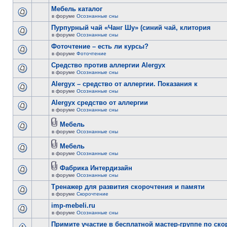
Мебель каталог
в форуме
Осознанные сны
Пурпурный чай «Чанг Шу» (синий чай, клитория
в форуме
Осознанные сны
Фоточтение – есть ли курсы?
в форуме
Фоточтение
Cредство против аллергии Alergyx
в форуме
Осознанные сны
Alergyx – средство от аллергии. Показания к
в форуме
Осознанные сны
Alergyx средство от аллергии
в форуме
Осознанные сны
Мебель
в форуме
Осознанные сны
Мебель
в форуме
Осознанные сны
Фабрика Интердизайн
в форуме
Осознанные сны
Тренажер для развития скорочтения и памяти
в форуме
Скорочтение
imp-mebeli.ru
в форуме
Осознанные сны
Примите участие в бесплатной мастер-группе по ск