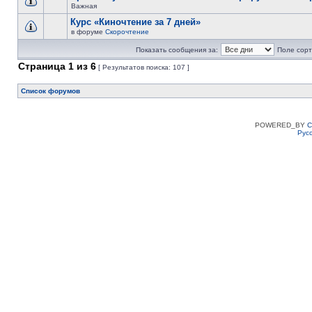
Важная
Курс «Киночтение за 7 дней»
в форуме
Скорочтение
Показать сообщения за:
Поле сорт
Страница
1
из
6
[ Результатов поиска: 107 ]
Список форумов
POWERED_BY
C
Рус