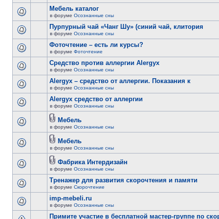
Мебель каталог
в форуме
Осознанные сны
Пурпурный чай «Чанг Шу» (синий чай, клитория
в форуме
Осознанные сны
Фоточтение – есть ли курсы?
в форуме
Фоточтение
Cредство против аллергии Alergyx
в форуме
Осознанные сны
Alergyx – средство от аллергии. Показания к
в форуме
Осознанные сны
Alergyx средство от аллергии
в форуме
Осознанные сны
Мебель
в форуме
Осознанные сны
Мебель
в форуме
Осознанные сны
Фабрика Интердизайн
в форуме
Осознанные сны
Тренажер для развития скорочтения и памяти
в форуме
Скорочтение
imp-mebeli.ru
в форуме
Осознанные сны
Примите участие в бесплатной мастер-группе по ск