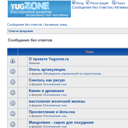
Вход
Регистрация
Поиск
Сообщения без ответов
|
Активны
Сообщения без ответов
|
Активные темы
Список форумов
Сообщения без ответов
Темы
О проекте Yugzone.ru
Важная
Опять артикуляция.
в форуме
Обсуждение упражнений по скорочтению
Снилось как рисую
в форуме
Осознанные сны
Камин и дровишки
в форуме
Осознанные сны
мастопатия молочной железы
в форуме
Осознанные сны
Просветление и йога-сна
в форуме
Осознанные сны
Mangosteen - сироп для похудения
в форуме
Осознанные сны