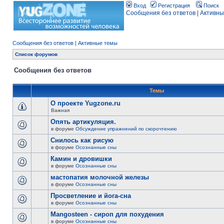
Вход
Регистрация
Поиск
Сообщения без ответов
|
Активны
Сообщения без ответов
|
Активные темы
Список форумов
Сообщения без ответов
Темы
О проекте Yugzone.ru
Важная
Опять артикуляция.
в форуме
Обсуждение упражнений по скорочтению
Снилось как рисую
в форуме
Осознанные сны
Камин и дровишки
в форуме
Осознанные сны
мастопатия молочной железы
в форуме
Осознанные сны
Просветление и йога-сна
в форуме
Осознанные сны
Mangosteen - сироп для похудения
в форуме
Осознанные сны