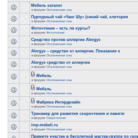
Мебель каталог
в форуме
Осознанные сны
Пурпурный чай «Чанг Шу» (синий чай, клитория
в форуме
Осознанные сны
Фоточтение – есть ли курсы?
в форуме
Фоточтение
Cредство против аллергии Alergyx
в форуме
Осознанные сны
Alergyx – средство от аллергии. Показания к
в форуме
Осознанные сны
Alergyx средство от аллергии
в форуме
Осознанные сны
Мебель
в форуме
Осознанные сны
Мебель
в форуме
Осознанные сны
Фабрика Интердизайн
в форуме
Осознанные сны
Тренажер для развития скорочтения и памяти
в форуме
Скорочтение
imp-mebeli.ru
в форуме
Осознанные сны
Примите участие в бесплатной мастер-группе по ск