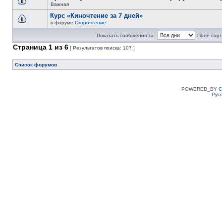
Важная
Курс «Киночтение за 7 дней»
в форуме
Скорочтение
Показать сообщения за:
Поле сорт
Страница
1
из
6
[ Результатов поиска: 107 ]
Список форумов
POWERED_BY
C
Рус