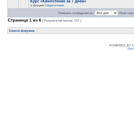
Курс «Киночтение за 7 дней»
в форуме
Скорочтение
Показать сообщения за:
Поле сорт
Страница
1
из
6
[ Результатов поиска: 107 ]
Список форумов
POWERED_BY
C
Рус