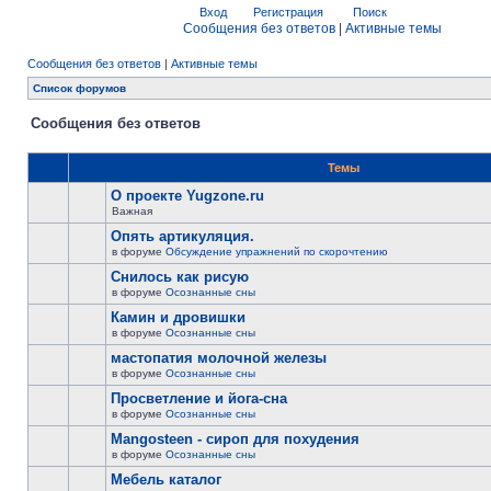
Вход
Регистрация
Поиск
Сообщения без ответов
|
Активные темы
Сообщения без ответов
|
Активные темы
Список форумов
Сообщения без ответов
Темы
О проекте Yugzone.ru
Важная
Опять артикуляция.
в форуме
Обсуждение упражнений по скорочтению
Снилось как рисую
в форуме
Осознанные сны
Камин и дровишки
в форуме
Осознанные сны
мастопатия молочной железы
в форуме
Осознанные сны
Просветление и йога-сна
в форуме
Осознанные сны
Mangosteen - сироп для похудения
в форуме
Осознанные сны
Мебель каталог