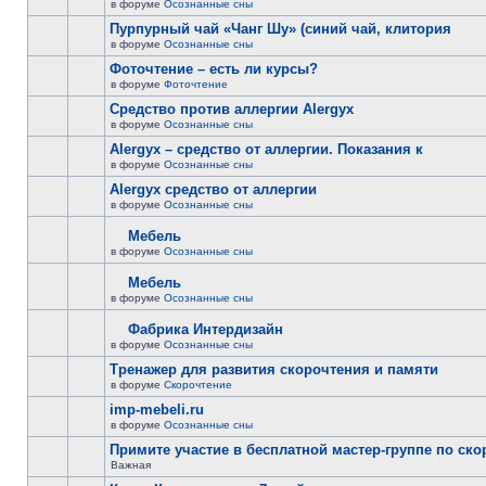
в форуме
Осознанные сны
Пурпурный чай «Чанг Шу» (синий чай, клитория
в форуме
Осознанные сны
Фоточтение – есть ли курсы?
в форуме
Фоточтение
Cредство против аллергии Alergyx
в форуме
Осознанные сны
Alergyx – средство от аллергии. Показания к
в форуме
Осознанные сны
Alergyx средство от аллергии
в форуме
Осознанные сны
Мебель
в форуме
Осознанные сны
Мебель
в форуме
Осознанные сны
Фабрика Интердизайн
в форуме
Осознанные сны
Тренажер для развития скорочтения и памяти
в форуме
Скорочтение
imp-mebeli.ru
в форуме
Осознанные сны
Примите участие в бесплатной мастер-группе по ск
Важная