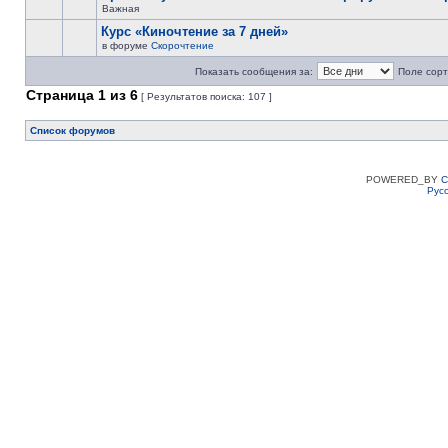
Важная
Курс «Киночтение за 7 дней»
в форуме
Скорочтение
Показать сообщения за:
Поле сорт
Страница
1
из
6
[ Результатов поиска: 107 ]
Список форумов
POWERED_BY
C
Рус