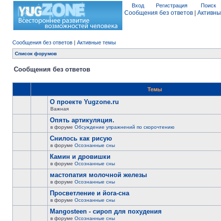
Вход
Регистрация
Поиск
Сообщения без ответов
|
Активны
Сообщения без ответов
|
Активные темы
Список форумов
Сообщения без ответов
Темы
О проекте Yugzone.ru
Важная
Опять артикуляция.
в форуме
Обсуждение упражнений по скорочтению
Снилось как рисую
в форуме
Осознанные сны
Камин и дровишки
в форуме
Осознанные сны
мастопатия молочной железы
в форуме
Осознанные сны
Просветление и йога-сна
в форуме
Осознанные сны
Mangosteen - сироп для похудения
в форуме
Осознанные сны