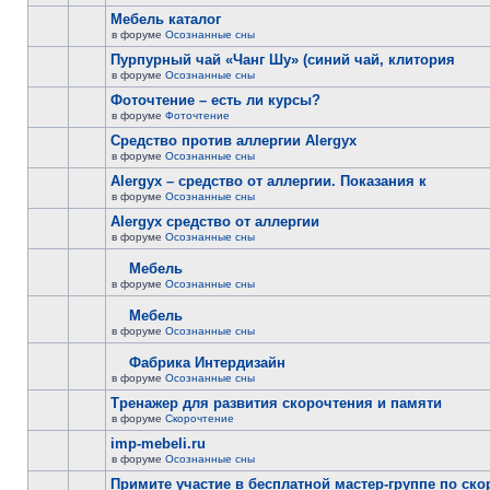
Мебель каталог
в форуме
Осознанные сны
Пурпурный чай «Чанг Шу» (синий чай, клитория
в форуме
Осознанные сны
Фоточтение – есть ли курсы?
в форуме
Фоточтение
Cредство против аллергии Alergyx
в форуме
Осознанные сны
Alergyx – средство от аллергии. Показания к
в форуме
Осознанные сны
Alergyx средство от аллергии
в форуме
Осознанные сны
Мебель
в форуме
Осознанные сны
Мебель
в форуме
Осознанные сны
Фабрика Интердизайн
в форуме
Осознанные сны
Тренажер для развития скорочтения и памяти
в форуме
Скорочтение
imp-mebeli.ru
в форуме
Осознанные сны
Примите участие в бесплатной мастер-группе по ск