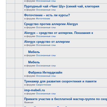
в форуме
Осознанные сны
Пурпурный чай «Чанг Шу» (синий чай, клитория
в форуме
Осознанные сны
Фоточтение – есть ли курсы?
в форуме
Фоточтение
Cредство против аллергии Alergyx
в форуме
Осознанные сны
Alergyx – средство от аллергии. Показания к
в форуме
Осознанные сны
Alergyx средство от аллергии
в форуме
Осознанные сны
Мебель
в форуме
Осознанные сны
Мебель
в форуме
Осознанные сны
Фабрика Интердизайн
в форуме
Осознанные сны
Тренажер для развития скорочтения и памяти
в форуме
Скорочтение
imp-mebeli.ru
в форуме
Осознанные сны
Примите участие в бесплатной мастер-группе по ск
Важная