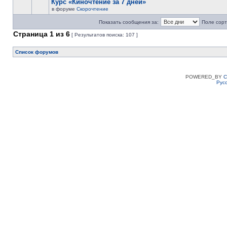
Курс «Киночтение за 7 дней»
в форуме
Скорочтение
Показать сообщения за:
Поле сорт
Страница
1
из
6
[ Результатов поиска: 107 ]
Список форумов
POWERED_BY
C
Рус