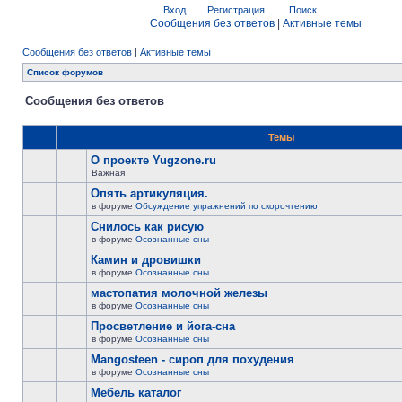
Вход
Регистрация
Поиск
Сообщения без ответов
|
Активные темы
Сообщения без ответов
|
Активные темы
Список форумов
Сообщения без ответов
Темы
О проекте Yugzone.ru
Важная
Опять артикуляция.
в форуме
Обсуждение упражнений по скорочтению
Снилось как рисую
в форуме
Осознанные сны
Камин и дровишки
в форуме
Осознанные сны
мастопатия молочной железы
в форуме
Осознанные сны
Просветление и йога-сна
в форуме
Осознанные сны
Mangosteen - сироп для похудения
в форуме
Осознанные сны
Мебель каталог