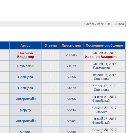
Часовой пояс: UTC + 3 часа
Автор
Ответы
Просмотры
Последнее сообщение
Сб ноя 03, 2018
Никонов
0
230505
Владимир
Никонов Владимир
Сб ноя 11, 2017
Пахмелкин
0
71679
Пахмелкин
Вт сен 05, 2017
Солнцева
0
52656
Солнцева
Чт авг 17, 2017
Солнцева
0
51879
Солнцева
Пт июн 02, 2017
ИнтерДизайн
0
54856
ИнтерДизайн
Сб май 27, 2017
рюруру
0
56343
рюруру
Чт май 25, 2017
ИнтерДизайн
0
55904
ИнтерДизайн
Сб май 20, 2017
Мебель
0
55848