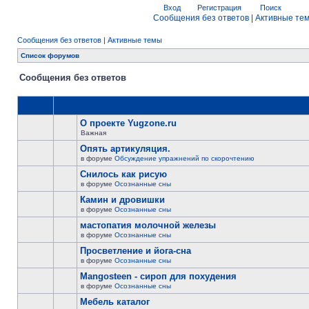
Вход
Регистрация
Поиск
Сообщения без ответов
|
Активные те
Сообщения без ответов
|
Активные темы
Список форумов
Сообщения без ответов
О проекте Yugzone.ru
Важная
Опять артикуляция.
в форуме
Обсуждение упражнений по скорочтению
Снилось как рисую
в форуме
Осознанные сны
Камин и дровишки
в форуме
Осознанные сны
мастопатия молочной железы
в форуме
Осознанные сны
Просветление и йога-сна
в форуме
Осознанные сны
Mangosteen - сироп для похудения
в форуме
Осознанные сны
Мебель каталог