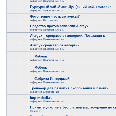
в форуме
Осознанные сны
Пурпурный чай «Чанг Шу» (синий чай, клитория
в форуме
Осознанные сны
Фоточтение – есть ли курсы?
в форуме
Фоточтение
Cредство против аллергии Alergyx
в форуме
Осознанные сны
Alergyx – средство от аллергии. Показания к
в форуме
Осознанные сны
Alergyx средство от аллергии
в форуме
Осознанные сны
Мебель
в форуме
Осознанные сны
Мебель
в форуме
Осознанные сны
Фабрика Интердизайн
в форуме
Осознанные сны
Тренажер для развития скорочтения и памяти
в форуме
Скорочтение
imp-mebeli.ru
в форуме
Осознанные сны
Примите участие в бесплатной мастер-группе по 
Важная