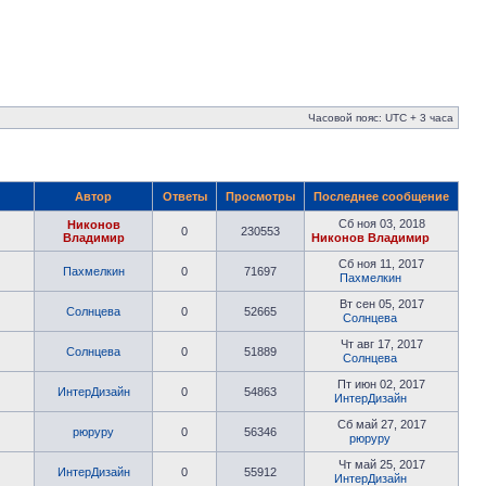
Часовой пояс: UTC + 3 часа
Автор
Ответы
Просмотры
Последнее сообщение
Сб ноя 03, 2018
Никонов
0
230553
Владимир
Никонов Владимир
Сб ноя 11, 2017
Пахмелкин
0
71697
Пахмелкин
Вт сен 05, 2017
Солнцева
0
52665
Солнцева
Чт авг 17, 2017
Солнцева
0
51889
Солнцева
Пт июн 02, 2017
ИнтерДизайн
0
54863
ИнтерДизайн
Сб май 27, 2017
рюруру
0
56346
рюруру
Чт май 25, 2017
ИнтерДизайн
0
55912
ИнтерДизайн