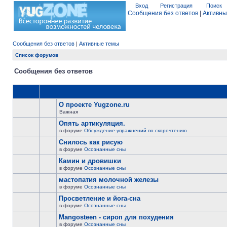
Вход
Регистрация
Поиск
Сообщения без ответов
|
Активны
Сообщения без ответов
|
Активные темы
Список форумов
Сообщения без ответов
О проекте Yugzone.ru
Важная
Опять артикуляция.
в форуме
Обсуждение упражнений по скорочтению
Снилось как рисую
в форуме
Осознанные сны
Камин и дровишки
в форуме
Осознанные сны
мастопатия молочной железы
в форуме
Осознанные сны
Просветление и йога-сна
в форуме
Осознанные сны
Mangosteen - сироп для похудения
в форуме
Осознанные сны