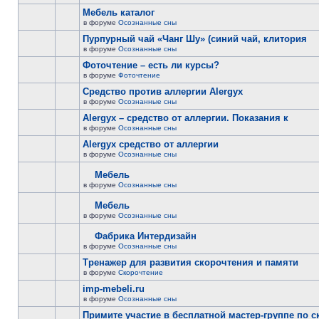
Мебель каталог
в форуме
Осознанные сны
Пурпурный чай «Чанг Шу» (синий чай, клитория
в форуме
Осознанные сны
Фоточтение – есть ли курсы?
в форуме
Фоточтение
Cредство против аллергии Alergyx
в форуме
Осознанные сны
Alergyx – средство от аллергии. Показания к
в форуме
Осознанные сны
Alergyx средство от аллергии
в форуме
Осознанные сны
Мебель
в форуме
Осознанные сны
Мебель
в форуме
Осознанные сны
Фабрика Интердизайн
в форуме
Осознанные сны
Тренажер для развития скорочтения и памяти
в форуме
Скорочтение
imp-mebeli.ru
в форуме
Осознанные сны
Примите участие в бесплатной мастер-группе по 