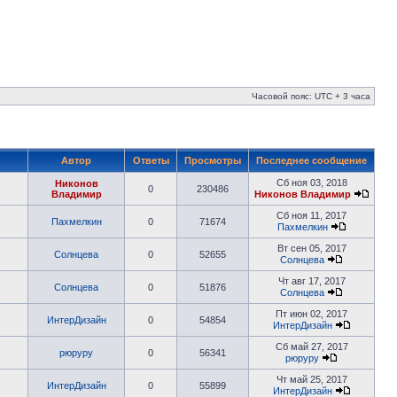
Часовой пояс: UTC + 3 часа
Автор
Ответы
Просмотры
Последнее сообщение
Сб ноя 03, 2018
Никонов
0
230486
Владимир
Никонов Владимир
Сб ноя 11, 2017
Пахмелкин
0
71674
Пахмелкин
Вт сен 05, 2017
Солнцева
0
52655
Солнцева
Чт авг 17, 2017
Солнцева
0
51876
Солнцева
Пт июн 02, 2017
ИнтерДизайн
0
54854
ИнтерДизайн
Сб май 27, 2017
рюруру
0
56341
рюруру
Чт май 25, 2017
ИнтерДизайн
0
55899
ИнтерДизайн