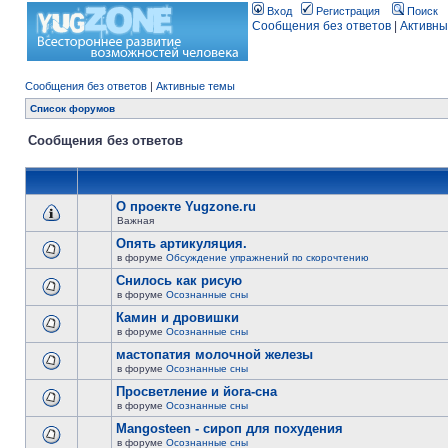
Вход
Регистрация
Поиск
Сообщения без ответов
|
Активны
Сообщения без ответов
|
Активные темы
Список форумов
Сообщения без ответов
О проекте Yugzone.ru
Важная
Опять артикуляция.
в форуме
Обсуждение упражнений по скорочтению
Снилось как рисую
в форуме
Осознанные сны
Камин и дровишки
в форуме
Осознанные сны
мастопатия молочной железы
в форуме
Осознанные сны
Просветление и йога-сна
в форуме
Осознанные сны
Mangosteen - сироп для похудения
в форуме
Осознанные сны