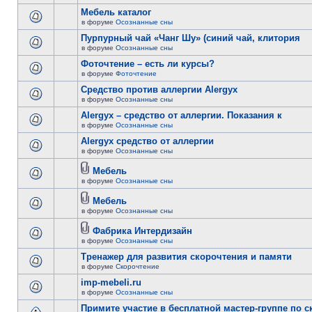
Мебель каталог
в форуме
Осознанные сны
Пурпурный чай «Чанг Шу» (синий чай, клитория
в форуме
Осознанные сны
Фоточтение – есть ли курсы?
в форуме
Фоточтение
Cредство против аллергии Alergyx
в форуме
Осознанные сны
Alergyx – средство от аллергии. Показания к
в форуме
Осознанные сны
Alergyx средство от аллергии
в форуме
Осознанные сны
Мебель
в форуме
Осознанные сны
Мебель
в форуме
Осознанные сны
Фабрика Интердизайн
в форуме
Осознанные сны
Тренажер для развития скорочтения и памяти
в форуме
Скорочтение
imp-mebeli.ru
в форуме
Осознанные сны
Примите участие в бесплатной мастер-группе по 