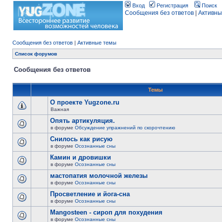
Вход
Регистрация
Поиск
Сообщения без ответов
|
Активны
Сообщения без ответов
|
Активные темы
Список форумов
Сообщения без ответов
Темы
О проекте Yugzone.ru
Важная
Опять артикуляция.
в форуме
Обсуждение упражнений по скорочтению
Снилось как рисую
в форуме
Осознанные сны
Камин и дровишки
в форуме
Осознанные сны
мастопатия молочной железы
в форуме
Осознанные сны
Просветление и йога-сна
в форуме
Осознанные сны
Mangosteen - сироп для похудения
в форуме
Осознанные сны