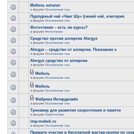
Мебель каталог
в форуме
Осознанные сны
Пурпурный чай «Чанг Шу» (синий чай, клитория
в форуме
Осознанные сны
Фоточтение – есть ли курсы?
в форуме
Фоточтение
Cредство против аллергии Alergyx
в форуме
Осознанные сны
Alergyx – средство от аллергии. Показания к
в форуме
Осознанные сны
Alergyx средство от аллергии
в форуме
Осознанные сны
Мебель
в форуме
Осознанные сны
Мебель
в форуме
Осознанные сны
Фабрика Интердизайн
в форуме
Осознанные сны
Тренажер для развития скорочтения и памяти
в форуме
Скорочтение
imp-mebeli.ru
в форуме
Осознанные сны
Примите участие в бесплатной мастер-группе по ск