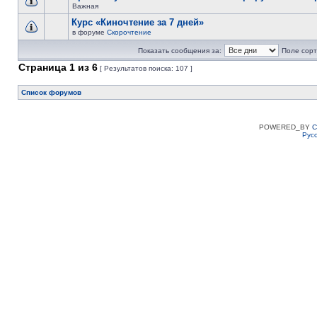
Важная
Курс «Киночтение за 7 дней»
в форуме
Скорочтение
Показать сообщения за:
Поле сорт
Страница
1
из
6
[ Результатов поиска: 107 ]
Список форумов
POWERED_BY
C
Рус