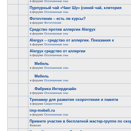
в форуме
Осознанные сны
Пурпурный чай «Чанг Шу» (синий чай, клитория
в форуме
Осознанные сны
Фоточтение – есть ли курсы?
в форуме
Фоточтение
Cредство против аллергии Alergyx
в форуме
Осознанные сны
Alergyx – средство от аллергии. Показания к
в форуме
Осознанные сны
Alergyx средство от аллергии
в форуме
Осознанные сны
Мебель
в форуме
Осознанные сны
Мебель
в форуме
Осознанные сны
Фабрика Интердизайн
в форуме
Осознанные сны
Тренажер для развития скорочтения и памяти
в форуме
Скорочтение
imp-mebeli.ru
в форуме
Осознанные сны
Примите участие в бесплатной мастер-группе по ск
Важная