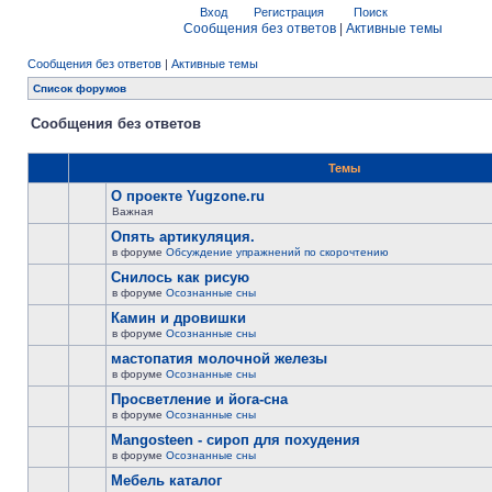
Вход
Регистрация
Поиск
Сообщения без ответов
|
Активные темы
Сообщения без ответов
|
Активные темы
Список форумов
Сообщения без ответов
Темы
О проекте Yugzone.ru
Важная
Опять артикуляция.
в форуме
Обсуждение упражнений по скорочтению
Снилось как рисую
в форуме
Осознанные сны
Камин и дровишки
в форуме
Осознанные сны
мастопатия молочной железы
в форуме
Осознанные сны
Просветление и йога-сна
в форуме
Осознанные сны
Mangosteen - сироп для похудения
в форуме
Осознанные сны
Мебель каталог