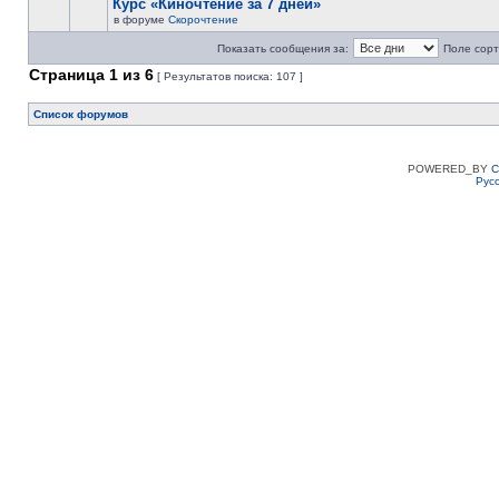
Курс «Киночтение за 7 дней»
в форуме
Скорочтение
Показать сообщения за:
Поле сорт
Страница
1
из
6
[ Результатов поиска: 107 ]
Список форумов
POWERED_BY
C
Рус