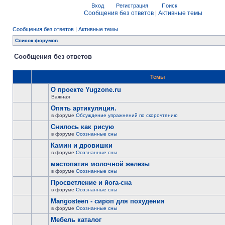
Вход
Регистрация
Поиск
Сообщения без ответов
|
Активные темы
Сообщения без ответов
|
Активные темы
Список форумов
Сообщения без ответов
Темы
О проекте Yugzone.ru
Важная
Опять артикуляция.
в форуме
Обсуждение упражнений по скорочтению
Снилось как рисую
в форуме
Осознанные сны
Камин и дровишки
в форуме
Осознанные сны
мастопатия молочной железы
в форуме
Осознанные сны
Просветление и йога-сна
в форуме
Осознанные сны
Mangosteen - сироп для похудения
в форуме
Осознанные сны
Мебель каталог