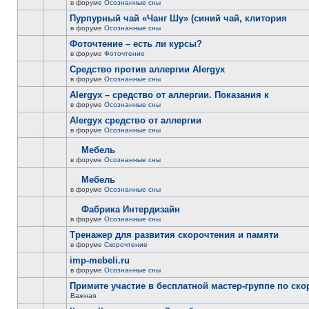
в форуме
Осознанные сны
Пурпурный чай «Чанг Шу» (синий чай, клитория
в форуме
Осознанные сны
Фоточтение – есть ли курсы?
в форуме
Фоточтение
Cредство против аллергии Alergyx
в форуме
Осознанные сны
Alergyx – средство от аллергии. Показания к
в форуме
Осознанные сны
Alergyx средство от аллергии
в форуме
Осознанные сны
Мебель
в форуме
Осознанные сны
Мебель
в форуме
Осознанные сны
Фабрика Интердизайн
в форуме
Осознанные сны
Тренажер для развития скорочтения и памяти
в форуме
Скорочтение
imp-mebeli.ru
в форуме
Осознанные сны
Примите участие в бесплатной мастер-группе по ск
Важная