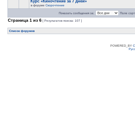
Курс «Киночтение за 7 дней»
в форуме
Скорочтение
Показать сообщения за:
Поле сорт
Страница
1
из
6
[ Результатов поиска: 107 ]
Список форумов
POWERED_BY
C
Рус