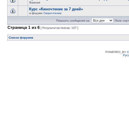
Важная
Курс «Киночтение за 7 дней»
в форуме
Скорочтение
Показать сообщения за:
Поле сорт
Страница
1
из
6
[ Результатов поиска: 107 ]
Список форумов
POWERED_BY
C
Рус