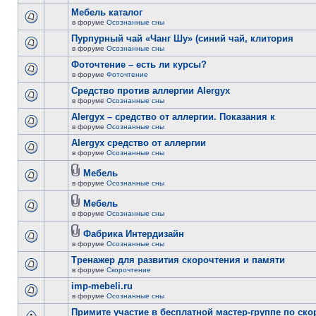
Мебель каталог
в форуме
Осознанные сны
Пурпурный чай «Чанг Шу» (синий чай, клитория
в форуме
Осознанные сны
Фоточтение – есть ли курсы?
в форуме
Фоточтение
Cредство против аллергии Alergyx
в форуме
Осознанные сны
Alergyx – средство от аллергии. Показания к
в форуме
Осознанные сны
Alergyx средство от аллергии
в форуме
Осознанные сны
Мебель
в форуме
Осознанные сны
Мебель
в форуме
Осознанные сны
Фабрика Интердизайн
в форуме
Осознанные сны
Тренажер для развития скорочтения и памяти
в форуме
Скорочтение
imp-mebeli.ru
в форуме
Осознанные сны
Примите участие в бесплатной мастер-группе по ск