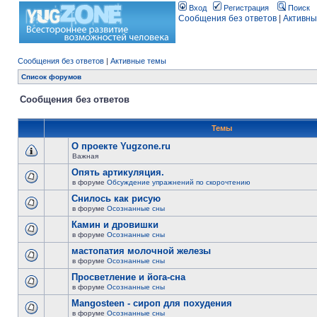
Вход
Регистрация
Поиск
Сообщения без ответов
|
Активны
Сообщения без ответов
|
Активные темы
Список форумов
Сообщения без ответов
Темы
О проекте Yugzone.ru
Важная
Опять артикуляция.
в форуме
Обсуждение упражнений по скорочтению
Снилось как рисую
в форуме
Осознанные сны
Камин и дровишки
в форуме
Осознанные сны
мастопатия молочной железы
в форуме
Осознанные сны
Просветление и йога-сна
в форуме
Осознанные сны
Mangosteen - сироп для похудения
в форуме
Осознанные сны