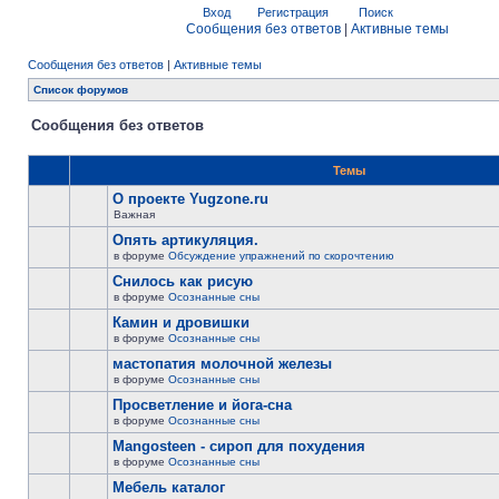
Вход
Регистрация
Поиск
Сообщения без ответов
|
Активные темы
Сообщения без ответов
|
Активные темы
Список форумов
Сообщения без ответов
Темы
О проекте Yugzone.ru
Важная
Опять артикуляция.
в форуме
Обсуждение упражнений по скорочтению
Снилось как рисую
в форуме
Осознанные сны
Камин и дровишки
в форуме
Осознанные сны
мастопатия молочной железы
в форуме
Осознанные сны
Просветление и йога-сна
в форуме
Осознанные сны
Mangosteen - сироп для похудения
в форуме
Осознанные сны
Мебель каталог