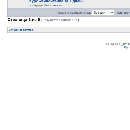
Курс «Киночтение за 7 дней»
в форуме
Скорочтение
Показать сообщения за:
Поле сорт
Страница
1
из
6
[ Результатов поиска: 107 ]
Список форумов
POWERED_BY
C
Рус