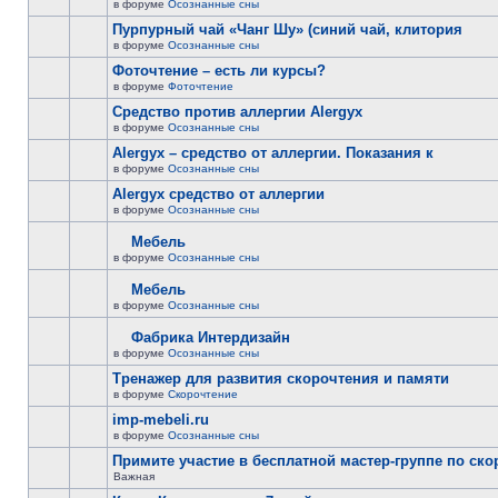
в форуме
Осознанные сны
Пурпурный чай «Чанг Шу» (синий чай, клитория
в форуме
Осознанные сны
Фоточтение – есть ли курсы?
в форуме
Фоточтение
Cредство против аллергии Alergyx
в форуме
Осознанные сны
Alergyx – средство от аллергии. Показания к
в форуме
Осознанные сны
Alergyx средство от аллергии
в форуме
Осознанные сны
Мебель
в форуме
Осознанные сны
Мебель
в форуме
Осознанные сны
Фабрика Интердизайн
в форуме
Осознанные сны
Тренажер для развития скорочтения и памяти
в форуме
Скорочтение
imp-mebeli.ru
в форуме
Осознанные сны
Примите участие в бесплатной мастер-группе по ск
Важная