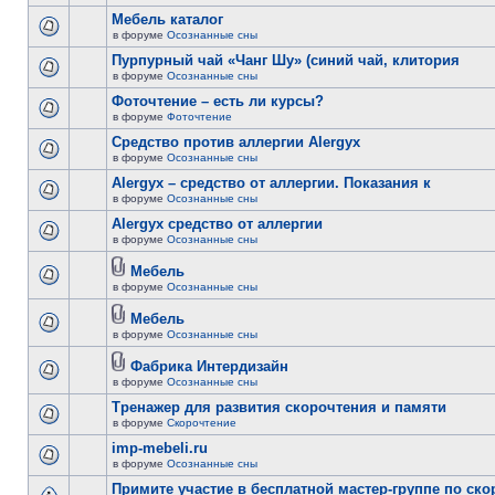
Мебель каталог
в форуме
Осознанные сны
Пурпурный чай «Чанг Шу» (синий чай, клитория
в форуме
Осознанные сны
Фоточтение – есть ли курсы?
в форуме
Фоточтение
Cредство против аллергии Alergyx
в форуме
Осознанные сны
Alergyx – средство от аллергии. Показания к
в форуме
Осознанные сны
Alergyx средство от аллергии
в форуме
Осознанные сны
Мебель
в форуме
Осознанные сны
Мебель
в форуме
Осознанные сны
Фабрика Интердизайн
в форуме
Осознанные сны
Тренажер для развития скорочтения и памяти
в форуме
Скорочтение
imp-mebeli.ru
в форуме
Осознанные сны
Примите участие в бесплатной мастер-группе по ск