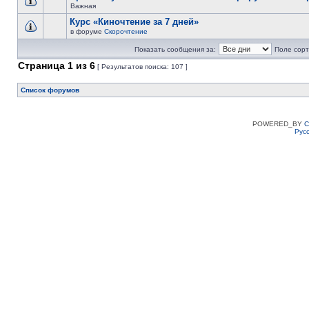
Важная
Курс «Киночтение за 7 дней»
в форуме
Скорочтение
Показать сообщения за:
Поле сорт
Страница
1
из
6
[ Результатов поиска: 107 ]
Список форумов
POWERED_BY
C
Рус