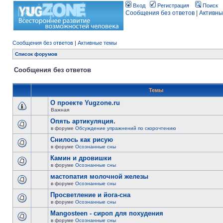
Вход
Регистрация
Поиск
Сообщения без ответов
|
Активны
Сообщения без ответов
|
Активные темы
Список форумов
Сообщения без ответов
Темы
О проекте Yugzone.ru
Важная
Опять артикуляция.
в форуме
Обсуждение упражнений по скорочтению
Снилось как рисую
в форуме
Осознанные сны
Камин и дровишки
в форуме
Осознанные сны
мастопатия молочной железы
в форуме
Осознанные сны
Просветление и йога-сна
в форуме
Осознанные сны
Mangosteen - сироп для похудения
в форуме
Осознанные сны