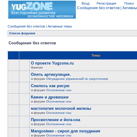
Вход
Регистрация
Поиск
Сообщения без ответов
|
Активны
Сообщения без ответов
|
Активные темы
Список форумов
Сообщения без ответов
Темы
О проекте Yugzone.ru
Важная
Опять артикуляция.
в форуме
Обсуждение упражнений по скорочтению
Снилось как рисую
в форуме
Осознанные сны
Камин и дровишки
в форуме
Осознанные сны
мастопатия молочной железы
в форуме
Осознанные сны
Просветление и йога-сна
в форуме
Осознанные сны
Mangosteen - сироп для похудения
в форуме
Осознанные сны