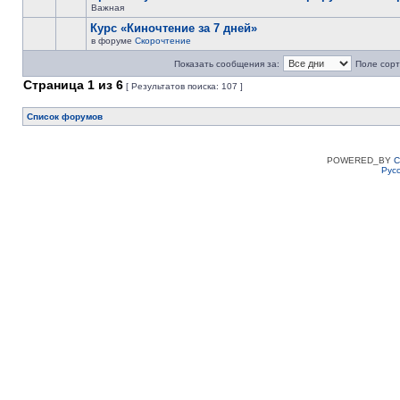
Важная
Курс «Киночтение за 7 дней»
в форуме
Скорочтение
Показать сообщения за:
Поле сорт
Страница
1
из
6
[ Результатов поиска: 107 ]
Список форумов
POWERED_BY
C
Рус