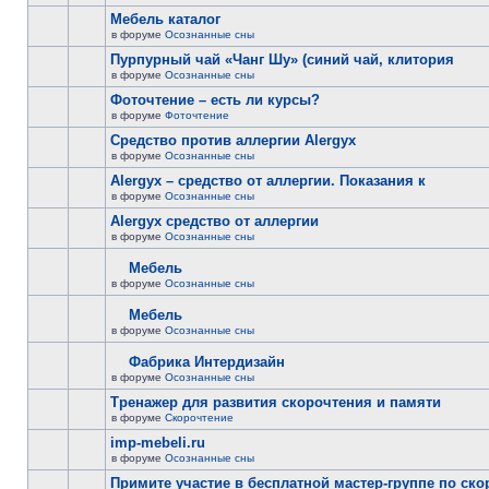
Мебель каталог
в форуме
Осознанные сны
Пурпурный чай «Чанг Шу» (синий чай, клитория
в форуме
Осознанные сны
Фоточтение – есть ли курсы?
в форуме
Фоточтение
Cредство против аллергии Alergyx
в форуме
Осознанные сны
Alergyx – средство от аллергии. Показания к
в форуме
Осознанные сны
Alergyx средство от аллергии
в форуме
Осознанные сны
Мебель
в форуме
Осознанные сны
Мебель
в форуме
Осознанные сны
Фабрика Интердизайн
в форуме
Осознанные сны
Тренажер для развития скорочтения и памяти
в форуме
Скорочтение
imp-mebeli.ru
в форуме
Осознанные сны
Примите участие в бесплатной мастер-группе по ск