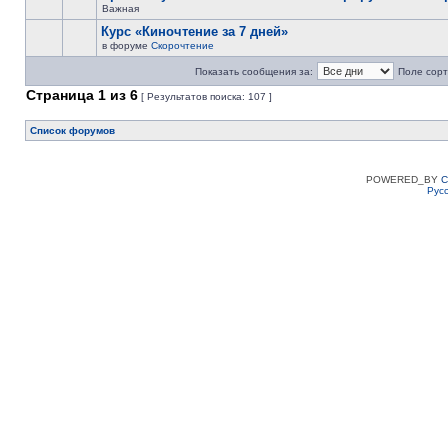
Важная
Курс «Киночтение за 7 дней»
в форуме
Скорочтение
Показать сообщения за:
Поле сорт
Страница
1
из
6
[ Результатов поиска: 107 ]
Список форумов
POWERED_BY
C
Рус