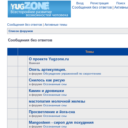
Вход
Регистрация
Поиск
Сообщения без ответов
|
Активны
Сообщения без ответов
|
Активные темы
Список форумов
Сообщения без ответов
Темы
О проекте Yugzone.ru
Важная
Опять артикуляция.
в форуме
Обсуждение упражнений по скорочтению
Снилось как рисую
в форуме
Осознанные сны
Камин и дровишки
в форуме
Осознанные сны
мастопатия молочной железы
в форуме
Осознанные сны
Просветление и йога-сна
в форуме
Осознанные сны
Mangosteen - сироп для похудения
в форуме
Осознанные сны