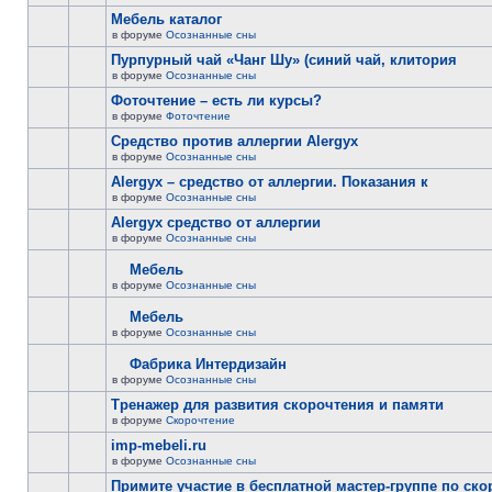
Мебель каталог
в форуме
Осознанные сны
Пурпурный чай «Чанг Шу» (синий чай, клитория
в форуме
Осознанные сны
Фоточтение – есть ли курсы?
в форуме
Фоточтение
Cредство против аллергии Alergyx
в форуме
Осознанные сны
Alergyx – средство от аллергии. Показания к
в форуме
Осознанные сны
Alergyx средство от аллергии
в форуме
Осознанные сны
Мебель
в форуме
Осознанные сны
Мебель
в форуме
Осознанные сны
Фабрика Интердизайн
в форуме
Осознанные сны
Тренажер для развития скорочтения и памяти
в форуме
Скорочтение
imp-mebeli.ru
в форуме
Осознанные сны
Примите участие в бесплатной мастер-группе по ск