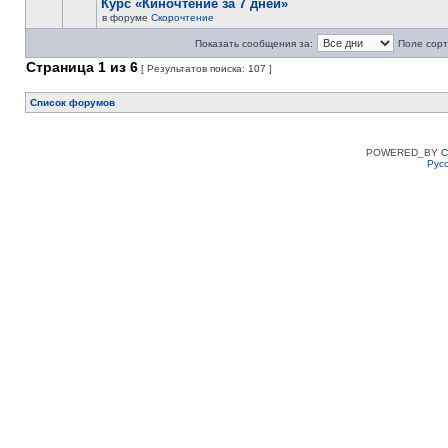
Курс «Киночтение за 7 дней»
в форуме
Скорочтение
Показать сообщения за:
Поле сорт
Страница
1
из
6
[ Результатов поиска: 107 ]
Список форумов
POWERED_BY
C
Рус