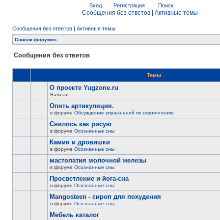
Вход
Регистрация
Поиск
Сообщения без ответов
|
Активные темы
Сообщения без ответов
|
Активные темы
Список форумов
Сообщения без ответов
Темы
О проекте Yugzone.ru
Важная
Опять артикуляция.
в форуме
Обсуждение упражнений по скорочтению
Снилось как рисую
в форуме
Осознанные сны
Камин и дровишки
в форуме
Осознанные сны
мастопатия молочной железы
в форуме
Осознанные сны
Просветление и йога-сна
в форуме
Осознанные сны
Mangosteen - сироп для похудения
в форуме
Осознанные сны
Мебель каталог