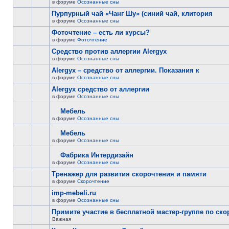
в форуме
Осознанные сны
Пурпурный чай «Чанг Шу» (синий чай, клитория
в форуме
Осознанные сны
Фоточтение – есть ли курсы?
в форуме
Фоточтение
Cредство против аллергии Alergyx
в форуме
Осознанные сны
Alergyx – средство от аллергии. Показания к
в форуме
Осознанные сны
Alergyx средство от аллергии
в форуме
Осознанные сны
Мебель
в форуме
Осознанные сны
Мебель
в форуме
Осознанные сны
Фабрика Интердизайн
в форуме
Осознанные сны
Тренажер для развития скорочтения и памяти
в форуме
Скорочтение
imp-mebeli.ru
в форуме
Осознанные сны
Примите участие в бесплатной мастер-группе по ск
Важная