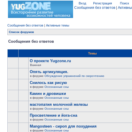
Вход
Регистрация
Поиск
Сообщения без ответов
|
Активны
Сообщения без ответов
|
Активные темы
Список форумов
Сообщения без ответов
Темы
О проекте Yugzone.ru
Важная
Опять артикуляция.
в форуме
Обсуждение упражнений по скорочтению
Снилось как рисую
в форуме
Осознанные сны
Камин и дровишки
в форуме
Осознанные сны
мастопатия молочной железы
в форуме
Осознанные сны
Просветление и йога-сна
в форуме
Осознанные сны
Mangosteen - сироп для похудения
в форуме
Осознанные сны