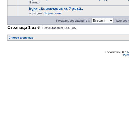
Важная
Курс «Киночтение за 7 дней»
в форуме
Скорочтение
Показать сообщения за:
Поле сорт
Страница
1
из
6
[ Результатов поиска: 107 ]
Список форумов
POWERED_BY
C
Рус