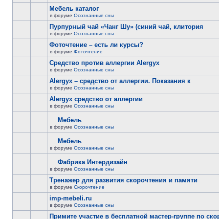
Мебель каталог
в форуме
Осознанные сны
Пурпурный чай «Чанг Шу» (синий чай, клитория
в форуме
Осознанные сны
Фоточтение – есть ли курсы?
в форуме
Фоточтение
Cредство против аллергии Alergyx
в форуме
Осознанные сны
Alergyx – средство от аллергии. Показания к
в форуме
Осознанные сны
Alergyx средство от аллергии
в форуме
Осознанные сны
Мебель
в форуме
Осознанные сны
Мебель
в форуме
Осознанные сны
Фабрика Интердизайн
в форуме
Осознанные сны
Тренажер для развития скорочтения и памяти
в форуме
Скорочтение
imp-mebeli.ru
в форуме
Осознанные сны
Примите участие в бесплатной мастер-группе по ск