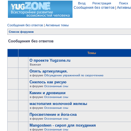
Вход
Регистрация
Поиск
Сообщения без ответов
|
Активны
Сообщения без ответов
|
Активные темы
Список форумов
Сообщения без ответов
Темы
О проекте Yugzone.ru
Важная
Опять артикуляция.
в форуме
Обсуждение упражнений по скорочтению
Снилось как рисую
в форуме
Осознанные сны
Камин и дровишки
в форуме
Осознанные сны
мастопатия молочной железы
в форуме
Осознанные сны
Просветление и йога-сна
в форуме
Осознанные сны
Mangosteen - сироп для похудения
в форуме
Осознанные сны