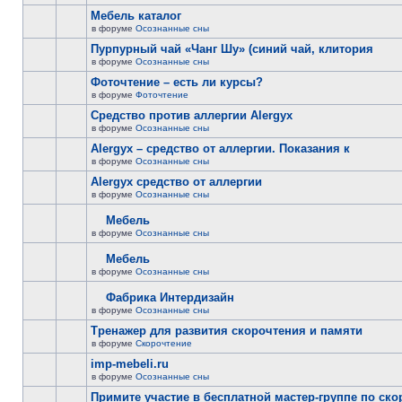
Мебель каталог
в форуме
Осознанные сны
Пурпурный чай «Чанг Шу» (синий чай, клитория
в форуме
Осознанные сны
Фоточтение – есть ли курсы?
в форуме
Фоточтение
Cредство против аллергии Alergyx
в форуме
Осознанные сны
Alergyx – средство от аллергии. Показания к
в форуме
Осознанные сны
Alergyx средство от аллергии
в форуме
Осознанные сны
Мебель
в форуме
Осознанные сны
Мебель
в форуме
Осознанные сны
Фабрика Интердизайн
в форуме
Осознанные сны
Тренажер для развития скорочтения и памяти
в форуме
Скорочтение
imp-mebeli.ru
в форуме
Осознанные сны
Примите участие в бесплатной мастер-группе по ск