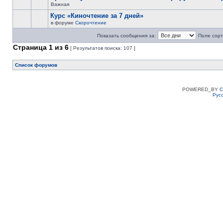
Важная
Курс «Киночтение за 7 дней»
в форуме
Скорочтение
Показать сообщения за:
Поле сорт
Страница
1
из
6
[ Результатов поиска: 107 ]
Список форумов
POWERED_BY
C
Рус