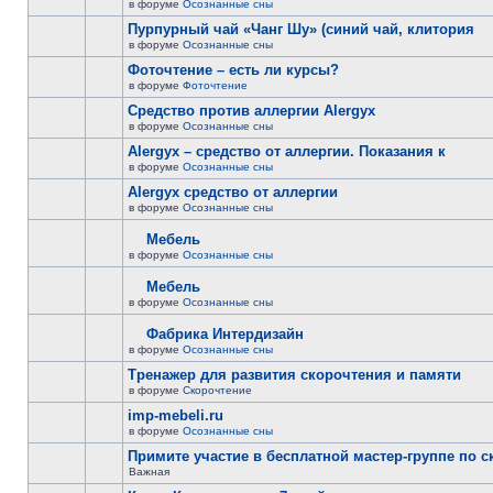
в форуме
Осознанные сны
Пурпурный чай «Чанг Шу» (синий чай, клитория
в форуме
Осознанные сны
Фоточтение – есть ли курсы?
в форуме
Фоточтение
Cредство против аллергии Alergyx
в форуме
Осознанные сны
Alergyx – средство от аллергии. Показания к
в форуме
Осознанные сны
Alergyx средство от аллергии
в форуме
Осознанные сны
Мебель
в форуме
Осознанные сны
Мебель
в форуме
Осознанные сны
Фабрика Интердизайн
в форуме
Осознанные сны
Тренажер для развития скорочтения и памяти
в форуме
Скорочтение
imp-mebeli.ru
в форуме
Осознанные сны
Примите участие в бесплатной мастер-группе по 
Важная