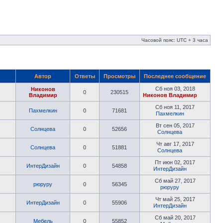
Часовой пояс: UTC + 3 часа
Автор
Ответы
Просмотры
Последнее сообщение
Сб ноя 03, 2018
Никонов
0
230515
Владимир
Никонов Владимир
Сб ноя 11, 2017
Пахмелкин
0
71681
Пахмелкин
Вт сен 05, 2017
Солнцева
0
52656
Солнцева
Чт авг 17, 2017
Солнцева
0
51881
Солнцева
Пт июн 02, 2017
ИнтерДизайн
0
54858
ИнтерДизайн
Сб май 27, 2017
рюруру
0
56345
рюруру
Чт май 25, 2017
ИнтерДизайн
0
55906
ИнтерДизайн
Сб май 20, 2017
Мебель
0
55852