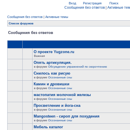
Вход
Регистрация
Поиск
Сообщения без ответов
|
Активные те
Сообщения без ответов
|
Активные темы
Список форумов
Сообщения без ответов
О проекте Yugzone.ru
Важная
Опять артикуляция.
в форуме
Обсуждение упражнений по скорочтению
Снилось как рисую
в форуме
Осознанные сны
Камин и дровишки
в форуме
Осознанные сны
мастопатия молочной железы
в форуме
Осознанные сны
Просветление и йога-сна
в форуме
Осознанные сны
Mangosteen - сироп для похудения
в форуме
Осознанные сны
Мебель каталог