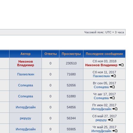
Часовой пояс: UTC + 3 часа
Автор
Ответы
Просмотры
Последнее сообщение
Сб ноя 03, 2018
Никонов
0
230510
Владимир
Никонов Владимир
Сб ноя 11, 2017
Пахмелкин
0
71680
Пахмелкин
Вт сен 05, 2017
Солнцева
0
52656
Солнцева
Чт авг 17, 2017
Солнцева
0
51880
Солнцева
Пт июн 02, 2017
ИнтерДизайн
0
54856
ИнтерДизайн
Сб май 27, 2017
рюруру
0
56344
рюруру
Чт май 25, 2017
ИнтерДизайн
0
55905
ИнтерДизайн