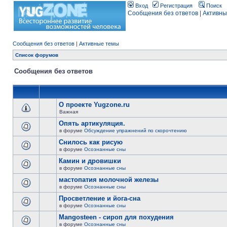
Вход
Регистрация
Поиск
Сообщения без ответов
|
Активны
Сообщения без ответов
|
Активные темы
Список форумов
Сообщения без ответов
О проекте Yugzone.ru
Важная
Опять артикуляция.
в форуме
Обсуждение упражнений по скорочтению
Снилось как рисую
в форуме
Осознанные сны
Камин и дровишки
в форуме
Осознанные сны
мастопатия молочной железы
в форуме
Осознанные сны
Просветление и йога-сна
в форуме
Осознанные сны
Mangosteen - сироп для похудения
в форуме
Осознанные сны