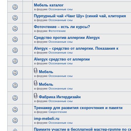
Мебель каталог
в форуме
Осознанные сны
Пурпурный чай «Чанг Шу» (синий чай, клитория
в форуме
Осознанные сны
Фоточтение – есть ли курсы?
в форуме
Фоточтение
Cредство против аллергии Alergyx
в форуме
Осознанные сны
Alergyx – средство от аллергии. Показания к
в форуме
Осознанные сны
Alergyx средство от аллергии
в форуме
Осознанные сны
Мебель
в форуме
Осознанные сны
Мебель
в форуме
Осознанные сны
Фабрика Интердизайн
в форуме
Осознанные сны
Тренажер для развития скорочтения и памяти
в форуме
Скорочтение
imp-mebeli.ru
в форуме
Осознанные сны
Примите участие в бесплатной мастер-группе по 