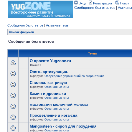
Вход
Регистрация
Поиск
Сообщения без ответов
|
Активны
Сообщения без ответов
|
Активные темы
Список форумов
Сообщения без ответов
Темы
О проекте Yugzone.ru
Важная
Опять артикуляция.
в форуме
Обсуждение упражнений по скорочтению
Снилось как рисую
в форуме
Осознанные сны
Камин и дровишки
в форуме
Осознанные сны
мастопатия молочной железы
в форуме
Осознанные сны
Просветление и йога-сна
в форуме
Осознанные сны
Mangosteen - сироп для похудения
в форуме
Осознанные сны