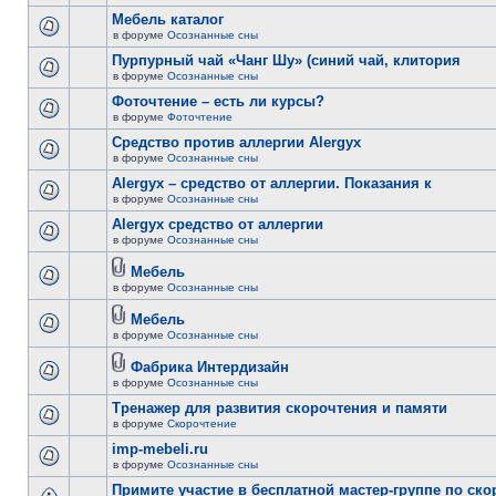
Мебель каталог
в форуме
Осознанные сны
Пурпурный чай «Чанг Шу» (синий чай, клитория
в форуме
Осознанные сны
Фоточтение – есть ли курсы?
в форуме
Фоточтение
Cредство против аллергии Alergyx
в форуме
Осознанные сны
Alergyx – средство от аллергии. Показания к
в форуме
Осознанные сны
Alergyx средство от аллергии
в форуме
Осознанные сны
Мебель
в форуме
Осознанные сны
Мебель
в форуме
Осознанные сны
Фабрика Интердизайн
в форуме
Осознанные сны
Тренажер для развития скорочтения и памяти
в форуме
Скорочтение
imp-mebeli.ru
в форуме
Осознанные сны
Примите участие в бесплатной мастер-группе по ск