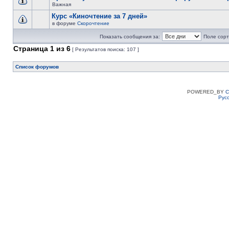
Важная
Курс «Киночтение за 7 дней»
в форуме
Скорочтение
Показать сообщения за:
Поле сорт
Страница
1
из
6
[ Результатов поиска: 107 ]
Список форумов
POWERED_BY
C
Рус