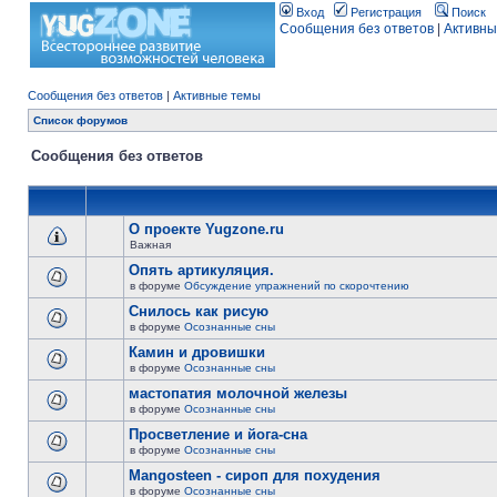
Вход
Регистрация
Поиск
Сообщения без ответов
|
Активны
Сообщения без ответов
|
Активные темы
Список форумов
Сообщения без ответов
О проекте Yugzone.ru
Важная
Опять артикуляция.
в форуме
Обсуждение упражнений по скорочтению
Снилось как рисую
в форуме
Осознанные сны
Камин и дровишки
в форуме
Осознанные сны
мастопатия молочной железы
в форуме
Осознанные сны
Просветление и йога-сна
в форуме
Осознанные сны
Mangosteen - сироп для похудения
в форуме
Осознанные сны