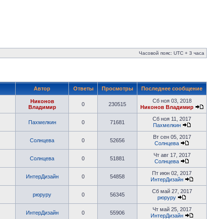
Часовой пояс: UTC + 3 часа
Автор
Ответы
Просмотры
Последнее сообщение
Сб ноя 03, 2018
Никонов
0
230515
Владимир
Никонов Владимир
Сб ноя 11, 2017
Пахмелкин
0
71681
Пахмелкин
Вт сен 05, 2017
Солнцева
0
52656
Солнцева
Чт авг 17, 2017
Солнцева
0
51881
Солнцева
Пт июн 02, 2017
ИнтерДизайн
0
54858
ИнтерДизайн
Сб май 27, 2017
рюруру
0
56345
рюруру
Чт май 25, 2017
ИнтерДизайн
0
55906
ИнтерДизайн