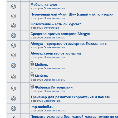
Мебель каталог
в форуме
Осознанные сны
Пурпурный чай «Чанг Шу» (синий чай, клитория
в форуме
Осознанные сны
Фоточтение – есть ли курсы?
в форуме
Фоточтение
Cредство против аллергии Alergyx
в форуме
Осознанные сны
Alergyx – средство от аллергии. Показания к
в форуме
Осознанные сны
Alergyx средство от аллергии
в форуме
Осознанные сны
Мебель
в форуме
Осознанные сны
Мебель
в форуме
Осознанные сны
Фабрика Интердизайн
в форуме
Осознанные сны
Тренажер для развития скорочтения и памяти
в форуме
Скорочтение
imp-mebeli.ru
в форуме
Осознанные сны
Примите участие в бесплатной мастер-группе по 