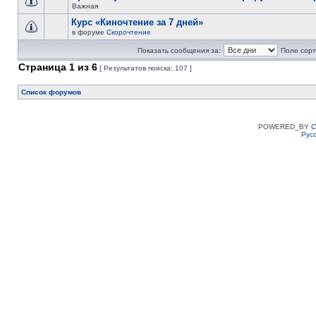
Важная
Курс «Киночтение за 7 дней»
в форуме
Скорочтение
Показать сообщения за:
Поле сорт
Страница
1
из
6
[ Результатов поиска: 107 ]
Список форумов
POWERED_BY
C
Рус