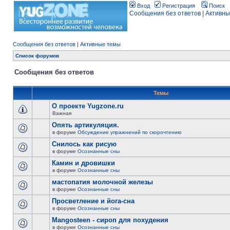
Вход
Регистрация
Поиск
Сообщения без ответов
|
Активны
Сообщения без ответов
|
Активные темы
Список форумов
Сообщения без ответов
Темы
О проекте Yugzone.ru
Важная
Опять артикуляция.
в форуме
Обсуждение упражнений по скорочтению
Снилось как рисую
в форуме
Осознанные сны
Камин и дровишки
в форуме
Осознанные сны
мастопатия молочной железы
в форуме
Осознанные сны
Просветление и йога-сна
в форуме
Осознанные сны
Mangosteen - сироп для похудения
в форуме
Осознанные сны