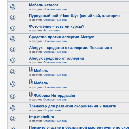
Мебель каталог
в форуме
Осознанные сны
Пурпурный чай «Чанг Шу» (синий чай, клитория
в форуме
Осознанные сны
Фоточтение – есть ли курсы?
в форуме
Фоточтение
Cредство против аллергии Alergyx
в форуме
Осознанные сны
Alergyx – средство от аллергии. Показания к
в форуме
Осознанные сны
Alergyx средство от аллергии
в форуме
Осознанные сны
Мебель
в форуме
Осознанные сны
Мебель
в форуме
Осознанные сны
Фабрика Интердизайн
в форуме
Осознанные сны
Тренажер для развития скорочтения и памяти
в форуме
Скорочтение
imp-mebeli.ru
в форуме
Осознанные сны
Примите участие в бесплатной мастер-группе по ск