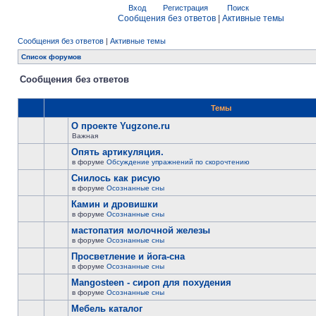
Вход
Регистрация
Поиск
Сообщения без ответов
|
Активные темы
Сообщения без ответов
|
Активные темы
Список форумов
Сообщения без ответов
Темы
О проекте Yugzone.ru
Важная
Опять артикуляция.
в форуме
Обсуждение упражнений по скорочтению
Снилось как рисую
в форуме
Осознанные сны
Камин и дровишки
в форуме
Осознанные сны
мастопатия молочной железы
в форуме
Осознанные сны
Просветление и йога-сна
в форуме
Осознанные сны
Mangosteen - сироп для похудения
в форуме
Осознанные сны
Мебель каталог