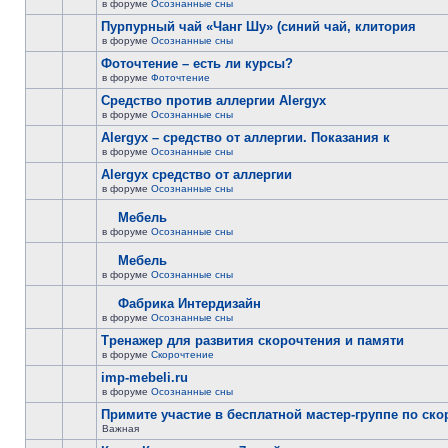
в форуме
Осознанные сны
Пурпурный чай «Чанг Шу» (синий чай, клитория
в форуме
Осознанные сны
Фоточтение – есть ли курсы?
в форуме
Фоточтение
Cредство против аллергии Alergyx
в форуме
Осознанные сны
Alergyx – средство от аллергии. Показания к
в форуме
Осознанные сны
Alergyx средство от аллергии
в форуме
Осознанные сны
Мебель
в форуме
Осознанные сны
Мебель
в форуме
Осознанные сны
Фабрика Интердизайн
в форуме
Осознанные сны
Тренажер для развития скорочтения и памяти
в форуме
Скорочтение
imp-mebeli.ru
в форуме
Осознанные сны
Примите участие в бесплатной мастер-группе по ск
Важная