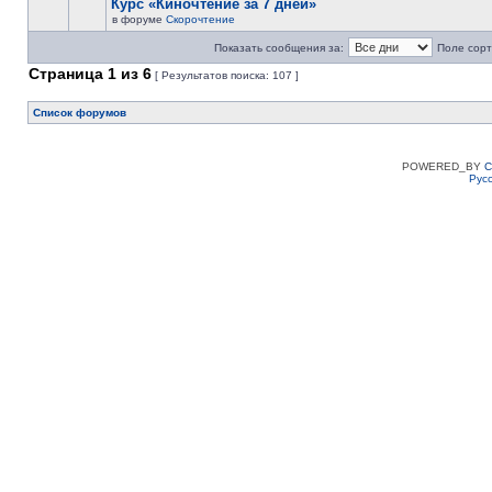
Курс «Киночтение за 7 дней»
в форуме
Скорочтение
Показать сообщения за:
Поле сорт
Страница
1
из
6
[ Результатов поиска: 107 ]
Список форумов
POWERED_BY
C
Рус