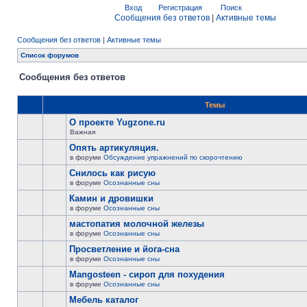
Вход
Регистрация
Поиск
Сообщения без ответов
|
Активные темы
Сообщения без ответов
|
Активные темы
Список форумов
Сообщения без ответов
Темы
О проекте Yugzone.ru
Важная
Опять артикуляция.
в форуме
Обсуждение упражнений по скорочтению
Снилось как рисую
в форуме
Осознанные сны
Камин и дровишки
в форуме
Осознанные сны
мастопатия молочной железы
в форуме
Осознанные сны
Просветление и йога-сна
в форуме
Осознанные сны
Mangosteen - сироп для похудения
в форуме
Осознанные сны
Мебель каталог