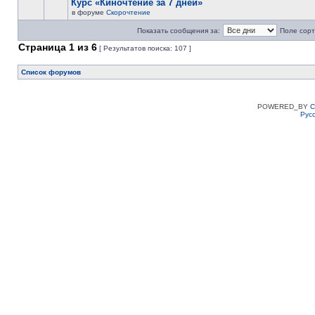
Курс «Киночтение за 7 дней»
в форуме
Скорочтение
Показать сообщения за:
Поле сорт
Страница
1
из
6
[ Результатов поиска: 107 ]
Список форумов
POWERED_BY
C
Рус