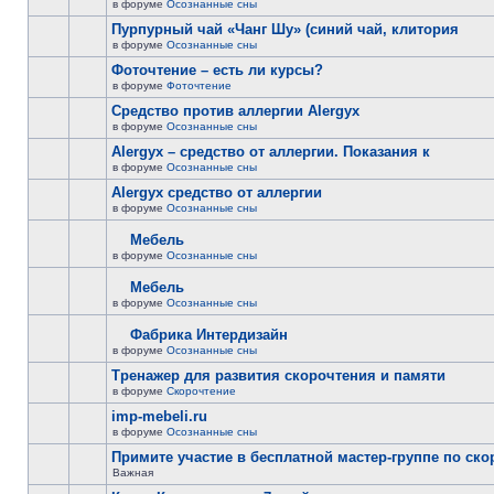
в форуме
Осознанные сны
Пурпурный чай «Чанг Шу» (синий чай, клитория
в форуме
Осознанные сны
Фоточтение – есть ли курсы?
в форуме
Фоточтение
Cредство против аллергии Alergyx
в форуме
Осознанные сны
Alergyx – средство от аллергии. Показания к
в форуме
Осознанные сны
Alergyx средство от аллергии
в форуме
Осознанные сны
Мебель
в форуме
Осознанные сны
Мебель
в форуме
Осознанные сны
Фабрика Интердизайн
в форуме
Осознанные сны
Тренажер для развития скорочтения и памяти
в форуме
Скорочтение
imp-mebeli.ru
в форуме
Осознанные сны
Примите участие в бесплатной мастер-группе по ск
Важная