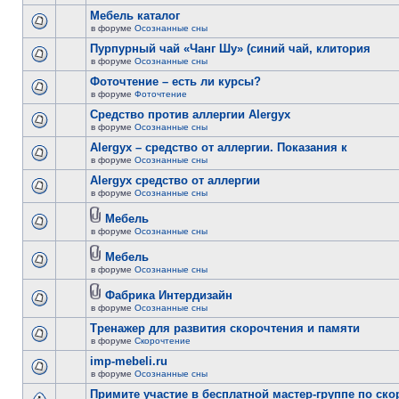
Мебель каталог
в форуме
Осознанные сны
Пурпурный чай «Чанг Шу» (синий чай, клитория
в форуме
Осознанные сны
Фоточтение – есть ли курсы?
в форуме
Фоточтение
Cредство против аллергии Alergyx
в форуме
Осознанные сны
Alergyx – средство от аллергии. Показания к
в форуме
Осознанные сны
Alergyx средство от аллергии
в форуме
Осознанные сны
Мебель
в форуме
Осознанные сны
Мебель
в форуме
Осознанные сны
Фабрика Интердизайн
в форуме
Осознанные сны
Тренажер для развития скорочтения и памяти
в форуме
Скорочтение
imp-mebeli.ru
в форуме
Осознанные сны
Примите участие в бесплатной мастер-группе по ск