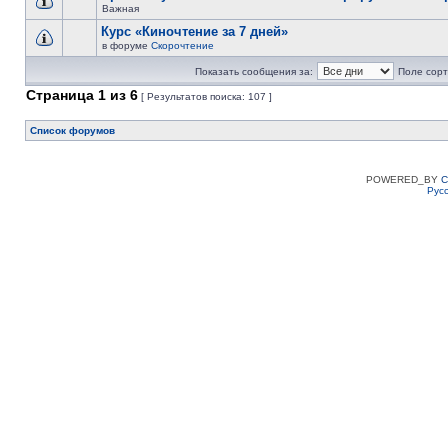
Важная
Курс «Киночтение за 7 дней»
в форуме
Скорочтение
Показать сообщения за:
Поле сорт
Страница
1
из
6
[ Результатов поиска: 107 ]
Список форумов
POWERED_BY
C
Рус