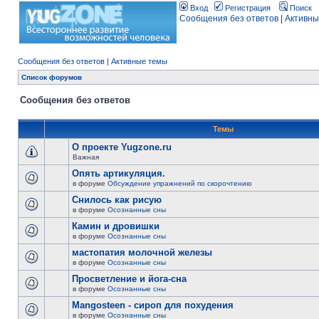
Вход
Регистрация
Поиск
Сообщения без ответов
|
Активны
Сообщения без ответов
|
Активные темы
Список форумов
Сообщения без ответов
Темы
О проекте Yugzone.ru
Важная
Опять артикуляция.
в форуме
Обсуждение упражнений по скорочтению
Снилось как рисую
в форуме
Осознанные сны
Камин и дровишки
в форуме
Осознанные сны
мастопатия молочной железы
в форуме
Осознанные сны
Просветление и йога-сна
в форуме
Осознанные сны
Mangosteen - сироп для похудения
в форуме
Осознанные сны