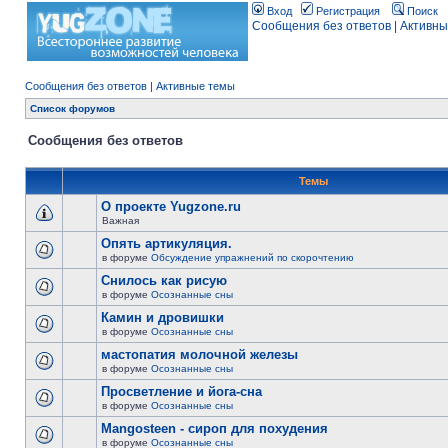
Вход
Регистрация
Поиск
Сообщения без ответов
|
Активны
Сообщения без ответов
|
Активные темы
Список форумов
Сообщения без ответов
Темы
О проекте Yugzone.ru
Важная
Опять артикуляция.
в форуме
Обсуждение упражнений по скорочтению
Снилось как рисую
в форуме
Осознанные сны
Камин и дровишки
в форуме
Осознанные сны
мастопатия молочной железы
в форуме
Осознанные сны
Просветление и йога-сна
в форуме
Осознанные сны
Mangosteen - сироп для похудения
в форуме
Осознанные сны