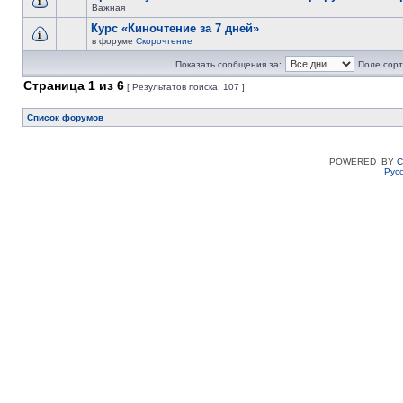
Важная
Курс «Киночтение за 7 дней»
в форуме
Скорочтение
Показать сообщения за:
Поле сорт
Страница
1
из
6
[ Результатов поиска: 107 ]
Список форумов
POWERED_BY
C
Рус