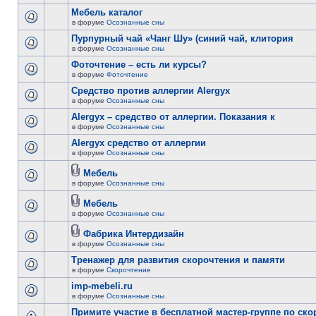
Мебель каталог
в форуме
Осознанные сны
Пурпурный чай «Чанг Шу» (синий чай, клитория
в форуме
Осознанные сны
Фоточтение – есть ли курсы?
в форуме
Фоточтение
Cредство против аллергии Alergyx
в форуме
Осознанные сны
Alergyx – средство от аллергии. Показания к
в форуме
Осознанные сны
Alergyx средство от аллергии
в форуме
Осознанные сны
Мебель
в форуме
Осознанные сны
Мебель
в форуме
Осознанные сны
Фабрика Интердизайн
в форуме
Осознанные сны
Тренажер для развития скорочтения и памяти
в форуме
Скорочтение
imp-mebeli.ru
в форуме
Осознанные сны
Примите участие в бесплатной мастер-группе по ск