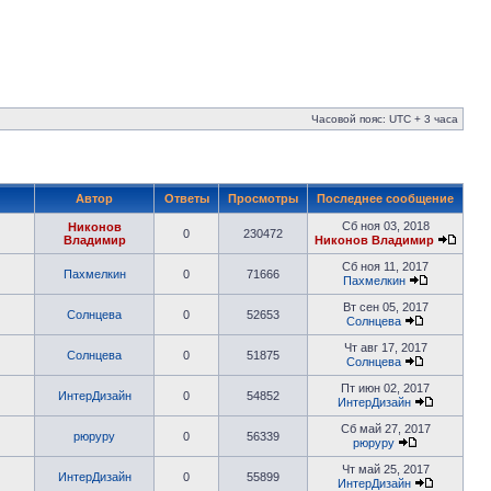
Часовой пояс: UTC + 3 часа
Автор
Ответы
Просмотры
Последнее сообщение
Сб ноя 03, 2018
Никонов
0
230472
Владимир
Никонов Владимир
Сб ноя 11, 2017
Пахмелкин
0
71666
Пахмелкин
Вт сен 05, 2017
Солнцева
0
52653
Солнцева
Чт авг 17, 2017
Солнцева
0
51875
Солнцева
Пт июн 02, 2017
ИнтерДизайн
0
54852
ИнтерДизайн
Сб май 27, 2017
рюруру
0
56339
рюруру
Чт май 25, 2017
ИнтерДизайн
0
55899
ИнтерДизайн