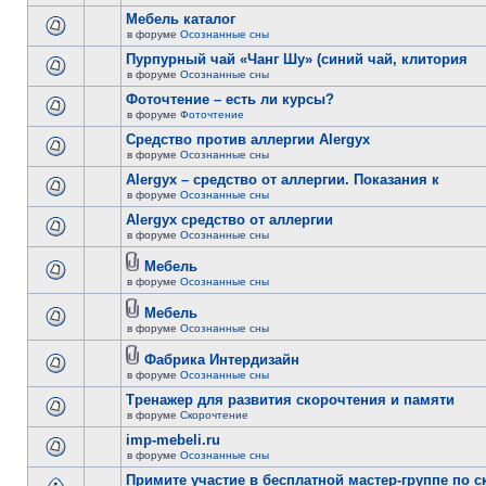
Мебель каталог
в форуме
Осознанные сны
Пурпурный чай «Чанг Шу» (синий чай, клитория
в форуме
Осознанные сны
Фоточтение – есть ли курсы?
в форуме
Фоточтение
Cредство против аллергии Alergyx
в форуме
Осознанные сны
Alergyx – средство от аллергии. Показания к
в форуме
Осознанные сны
Alergyx средство от аллергии
в форуме
Осознанные сны
Мебель
в форуме
Осознанные сны
Мебель
в форуме
Осознанные сны
Фабрика Интердизайн
в форуме
Осознанные сны
Тренажер для развития скорочтения и памяти
в форуме
Скорочтение
imp-mebeli.ru
в форуме
Осознанные сны
Примите участие в бесплатной мастер-группе по 