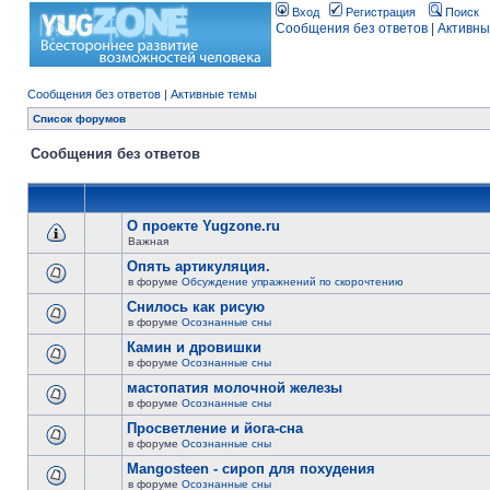
Вход
Регистрация
Поиск
Сообщения без ответов
|
Активны
Сообщения без ответов
|
Активные темы
Список форумов
Сообщения без ответов
О проекте Yugzone.ru
Важная
Опять артикуляция.
в форуме
Обсуждение упражнений по скорочтению
Снилось как рисую
в форуме
Осознанные сны
Камин и дровишки
в форуме
Осознанные сны
мастопатия молочной железы
в форуме
Осознанные сны
Просветление и йога-сна
в форуме
Осознанные сны
Mangosteen - сироп для похудения
в форуме
Осознанные сны