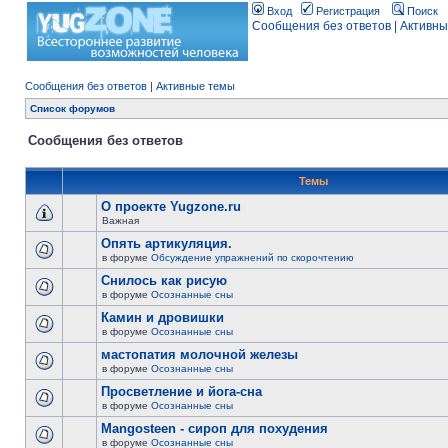
Вход
Регистрация
Поиск
Сообщения без ответов
|
Активны
Сообщения без ответов
|
Активные темы
Список форумов
Сообщения без ответов
Темы
О проекте Yugzone.ru
Важная
Опять артикуляция.
в форуме
Обсуждение упражнений по скорочтению
Снилось как рисую
в форуме
Осознанные сны
Камин и дровишки
в форуме
Осознанные сны
мастопатия молочной железы
в форуме
Осознанные сны
Просветление и йога-сна
в форуме
Осознанные сны
Mangosteen - сироп для похудения
в форуме
Осознанные сны