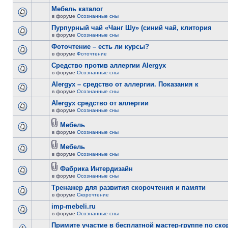
Мебель каталог
в форуме
Осознанные сны
Пурпурный чай «Чанг Шу» (синий чай, клитория
в форуме
Осознанные сны
Фоточтение – есть ли курсы?
в форуме
Фоточтение
Cредство против аллергии Alergyx
в форуме
Осознанные сны
Alergyx – средство от аллергии. Показания к
в форуме
Осознанные сны
Alergyx средство от аллергии
в форуме
Осознанные сны
Мебель
в форуме
Осознанные сны
Мебель
в форуме
Осознанные сны
Фабрика Интердизайн
в форуме
Осознанные сны
Тренажер для развития скорочтения и памяти
в форуме
Скорочтение
imp-mebeli.ru
в форуме
Осознанные сны
Примите участие в бесплатной мастер-группе по ск