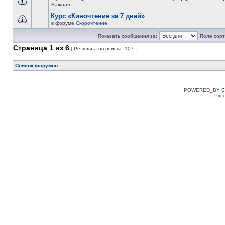
Важная
Курс «Киночтение за 7 дней»
в форуме
Скорочтение
Показать сообщения за:
Поле сорт
Страница
1
из
6
[ Результатов поиска: 107 ]
Список форумов
POWERED_BY
C
Рус