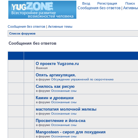
Вход
Регистрация
Поиск
Сообщения без ответов
|
Активны
Сообщения без ответов
|
Активные темы
Список форумов
Сообщения без ответов
О проекте Yugzone.ru
Важная
Опять артикуляция.
в форуме
Обсуждение упражнений по скорочтению
Снилось как рисую
в форуме
Осознанные сны
Камин и дровишки
в форуме
Осознанные сны
мастопатия молочной железы
в форуме
Осознанные сны
Просветление и йога-сна
в форуме
Осознанные сны
Mangosteen - сироп для похудения
в форуме
Осознанные сны