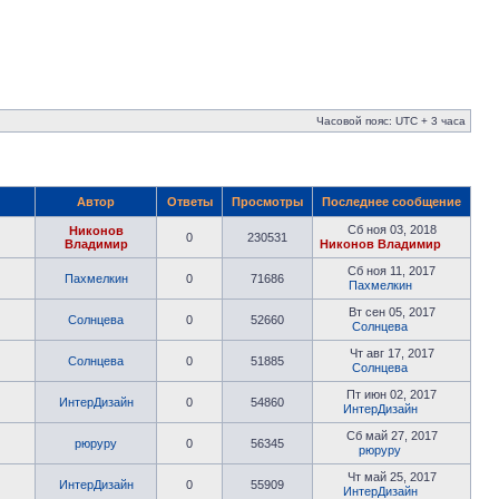
Часовой пояс: UTC + 3 часа
Автор
Ответы
Просмотры
Последнее сообщение
Сб ноя 03, 2018
Никонов
0
230531
Владимир
Никонов Владимир
Сб ноя 11, 2017
Пахмелкин
0
71686
Пахмелкин
Вт сен 05, 2017
Солнцева
0
52660
Солнцева
Чт авг 17, 2017
Солнцева
0
51885
Солнцева
Пт июн 02, 2017
ИнтерДизайн
0
54860
ИнтерДизайн
Сб май 27, 2017
рюруру
0
56345
рюруру
Чт май 25, 2017
ИнтерДизайн
0
55909
ИнтерДизайн