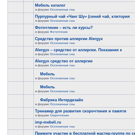
Мебель каталог
в форуме
Осознанные сны
Пурпурный чай «Чанг Шу» (синий чай, клитория
в форуме
Осознанные сны
Фоточтение – есть ли курсы?
в форуме
Фоточтение
Cредство против аллергии Alergyx
в форуме
Осознанные сны
Alergyx – средство от аллергии. Показания к
в форуме
Осознанные сны
Alergyx средство от аллергии
в форуме
Осознанные сны
Мебель
в форуме
Осознанные сны
Мебель
в форуме
Осознанные сны
Фабрика Интердизайн
в форуме
Осознанные сны
Тренажер для развития скорочтения и памяти
в форуме
Скорочтение
imp-mebeli.ru
в форуме
Осознанные сны
Примите участие в бесплатной мастер-группе по 